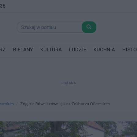
:36
RZ
BIELANY
KULTURA
LUDZIE
KUCHNIA
HISTO
REKLAMA
datników posiadających garaż!
icerskim
Zdjęcie: Równi i równiejsi na Żoliborzu Oficerskim