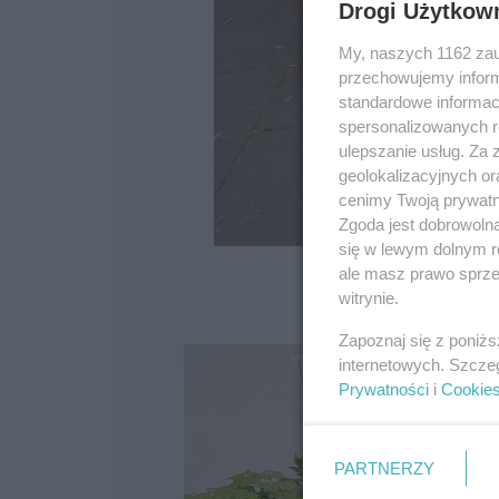
Drogi Użytkow
My, naszych 1162 zau
przechowujemy informa
standardowe informac
spersonalizowanych re
ulepszanie usług. Za
geolokalizacyjnych or
cenimy Twoją prywatno
Zgoda jest dobrowoln
się w lewym dolnym r
ale masz prawo sprzec
witrynie.
Zapoznaj się z poniż
internetowych. Szcze
Prywatności
i
Cookie
PARTNERZY