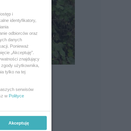
ostęp i
lne identyfikatory,
iania
anie odbiorców oraz
nych danych
kacji. Ponieważ
ięcie „Akceptuję”.
ywatności znajdujący
ą zgody użytkownika,
 tylko na tej
 naszych serwisów
esz w
Polityce
Akceptuję