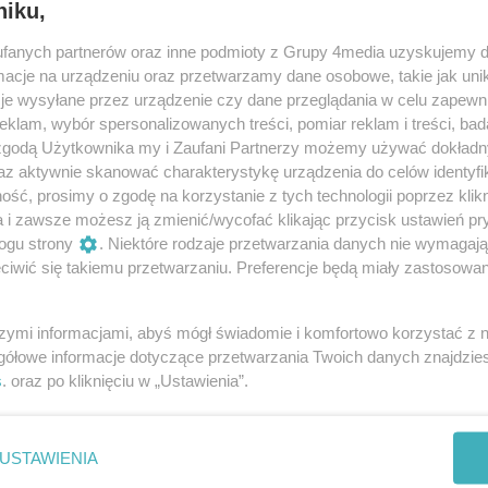
niku,
fanych partnerów oraz inne podmioty z Grupy 4media uzyskujemy d
cje na urządzeniu oraz przetwarzamy dane osobowe, takie jak unika
je wysyłane przez urządzenie czy dane przeglądania w celu zapewn
klam, wybór spersonalizowanych treści, pomiar reklam i treści, bad
 zgodą Użytkownika my i Zaufani Partnerzy możemy używać dokład
az aktywnie skanować charakterystykę urządzenia do celów identyfi
ść, prosimy o zgodę na korzystanie z tych technologii poprzez klikn
a i zawsze możesz ją zmienić/wycofać klikając przycisk ustawień pr
ogu strony
. Niektóre rodzaje przetwarzania danych nie wymagaj
iwić się takiemu przetwarzaniu. Preferencje będą miały zastosowania
8
/ 24
szymi informacjami, abyś mógł świadomie i komfortowo korzystać z
gółowe informacje dotyczące przetwarzania Twoich danych znajdzi
s
. oraz po kliknięciu w „Ustawienia”.
USTAWIENIA