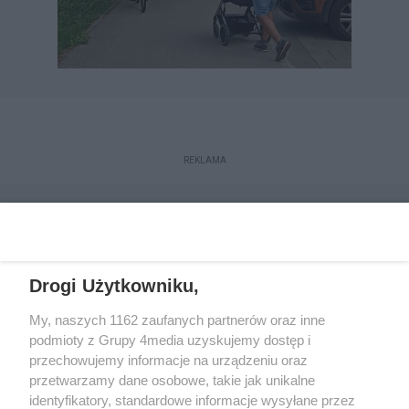
REKLAMA
Drogi Użytkowniku,
My, naszych 1162 zaufanych partnerów oraz inne
podmioty z Grupy 4media uzyskujemy dostęp i
przechowujemy informacje na urządzeniu oraz
przetwarzamy dane osobowe, takie jak unikalne
Reklama
Kontakt
Regulamin
Dystrybucja
identyfikatory, standardowe informacje wysyłane przez
Regulamin prenumeraty
Polityka Prywatności