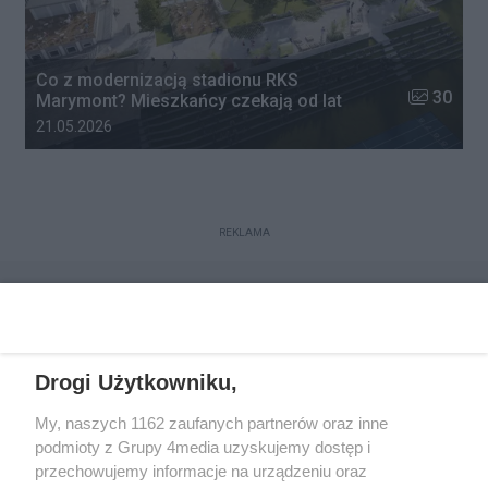
Co z modernizacją stadionu RKS
Liczba zdj
30
Marymont? Mieszkańcy czekają od lat
Data dodania galerii:
21.05.2026
REKLAMA
Drogi Użytkowniku,
My, naszych 1162 zaufanych partnerów oraz inne
podmioty z Grupy 4media uzyskujemy dostęp i
przechowujemy informacje na urządzeniu oraz