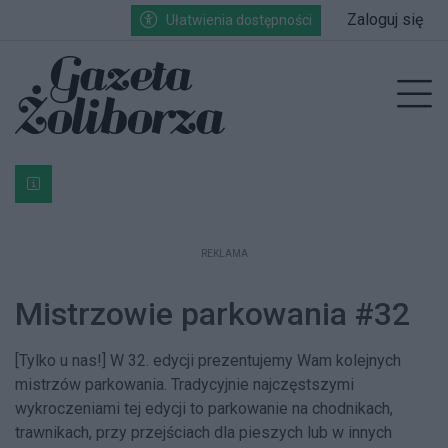
Przejdź do głównych treści
Przejdź do wyszukiwarki
Przejdź do głównego menu
Zaloguj się
Ułatwienia dostępności
enu
Prz
Bardzo ważna informacja dla podatników posiadających g
REKLAMA
Mistrzowie parkowania #32
[Tylko u nas!] W 32. edycji prezentujemy Wam kolejnych
mistrzów parkowania. Tradycyjnie najczęstszymi
wykroczeniami tej edycji to parkowanie na chodnikach,
trawnikach, przy przejściach dla pieszych lub w innych