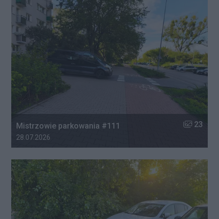
Liczba zdj
23
Mistrzowie parkowania #111
Data dodania galerii:
28.07.2026