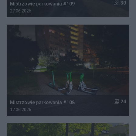
Liczba zdj
30
Mistrzowie parkowania #109
Data dodania galerii:
27.06.2026
Liczba zdj
24
Mistrzowie parkowania #108
Data dodania galerii:
12.06.2026