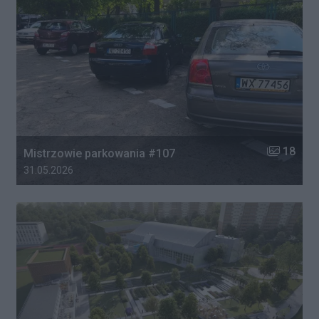
Liczba zdj
18
Mistrzowie parkowania #107
Data dodania galerii:
31.05.2026