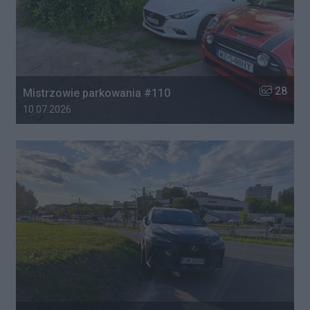
Liczba zdj
28
Mistrzowie parkowania #110
Data dodania galerii:
10.07.2026