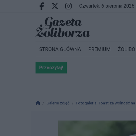
Przejdź do głównych treści
Przejdź do wyszukiwarki
Przejdź do głównego menu
czwartek, 6 sierpnia 2026
Facebook.com
X.com
Instagram.com
STRONA GŁÓWNA
PREMIUM
ŻOLIBO
Przeczytaj!
Bardzo ważna informacja dla po
Strona główna
Galerie zdjęć
Fotogaleria: Toast za wolność na