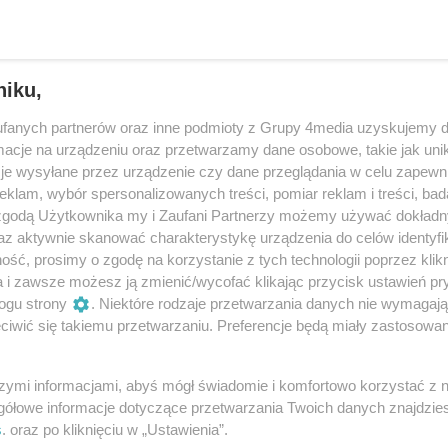
niku,
fanych partnerów oraz inne podmioty z Grupy 4media uzyskujemy d
cje na urządzeniu oraz przetwarzamy dane osobowe, takie jak unika
je wysyłane przez urządzenie czy dane przeglądania w celu zapewn
klam, wybór spersonalizowanych treści, pomiar reklam i treści, bad
 zgodą Użytkownika my i Zaufani Partnerzy możemy używać dokład
az aktywnie skanować charakterystykę urządzenia do celów identyfi
ść, prosimy o zgodę na korzystanie z tych technologii poprzez klikn
a i zawsze możesz ją zmienić/wycofać klikając przycisk ustawień pr
ogu strony
. Niektóre rodzaje przetwarzania danych nie wymagaj
iwić się takiemu przetwarzaniu. Preferencje będą miały zastosowania
szymi informacjami, abyś mógł świadomie i komfortowo korzystać z
gółowe informacje dotyczące przetwarzania Twoich danych znajdzi
s
. oraz po kliknięciu w „Ustawienia”.