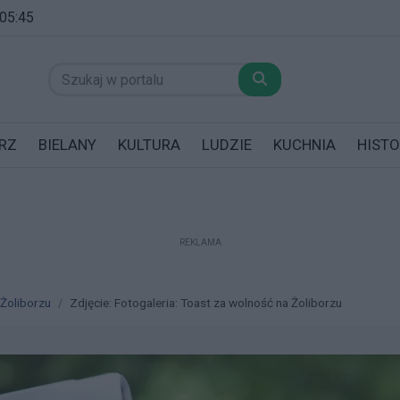
 05:45
RZ
BIELANY
KULTURA
LUDZIE
KUCHNIA
HISTO
REKLAMA
datników posiadających garaż!
 Żoliborzu
Zdjęcie: Fotogaleria: Toast za wolność na Żoliborzu