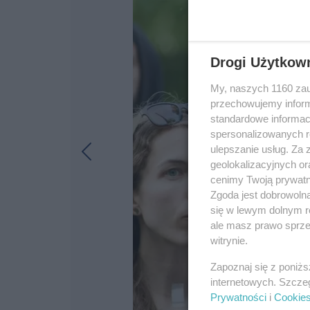
Drogi Użytkow
My, naszych 1160 zau
przechowujemy informa
standardowe informac
spersonalizowanych re
ulepszanie usług. Za
geolokalizacyjnych or
cenimy Twoją prywatno
Zgoda jest dobrowoln
się w lewym dolnym r
ale masz prawo sprzec
witrynie.
Zapoznaj się z poniż
internetowych. Szcze
Prywatności
i
Cookie