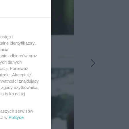
ostęp i
lne identyfikatory,
iania
anie odbiorców oraz
nych danych
kacji. Ponieważ
ięcie „Akceptuję”.
ywatności znajdujący
ą zgody użytkownika,
 tylko na tej
 naszych serwisów
esz w
Polityce