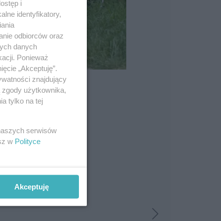
ostęp i
lne identyfikatory,
iania
anie odbiorców oraz
nych danych
kacji. Ponieważ
ięcie „Akceptuję”.
ywatności znajdujący
ą zgody użytkownika,
 tylko na tej
 naszych serwisów
esz w
Polityce
Akceptuję