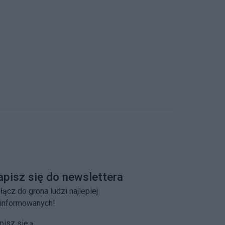
apisz się do newslettera
łącz do grona ludzi najlepiej
informowanych!
pisz się »