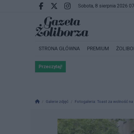
Przejdź do głównych treści
Przejdź do wyszukiwarki
Przejdź do głównego menu
sobota, 8 sierpnia 2026 0
Facebook.com
X.com
Instagram.com
STRONA GŁÓWNA
PREMIUM
ŻOLIBO
Przeczytaj!
Bardzo ważna informacja dla po
Strona główna
Galerie zdjęć
Fotogaleria: Toast za wolność na