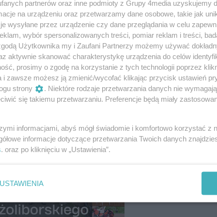
fanych partnerów oraz inne podmioty z Grupy 4media uzyskujemy d
cje na urządzeniu oraz przetwarzamy dane osobowe, takie jak unika
je wysyłane przez urządzenie czy dane przeglądania w celu zapewn
klam, wybór spersonalizowanych treści, pomiar reklam i treści, bad
 zgodą Użytkownika my i Zaufani Partnerzy możemy używać dokład
az aktywnie skanować charakterystykę urządzenia do celów identyfi
ść, prosimy o zgodę na korzystanie z tych technologii poprzez klikn
a i zawsze możesz ją zmienić/wycofać klikając przycisk ustawień pr
31
/ 48
ogu strony
. Niektóre rodzaje przetwarzania danych nie wymagaj
iwić się takiemu przetwarzaniu. Preferencje będą miały zastosowania
szymi informacjami, abyś mógł świadomie i komfortowo korzystać z
gółowe informacje dotyczące przetwarzania Twoich danych znajdzi
s
. oraz po kliknięciu w „Ustawienia”.
USTAWIENIA