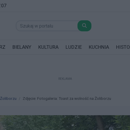
7:07
RZ
BIELANY
KULTURA
LUDZIE
KUCHNIA
HISTO
REKLAMA
datników posiadających garaż!
 Żoliborzu
Zdjęcie: Fotogaleria: Toast za wolność na Żoliborzu