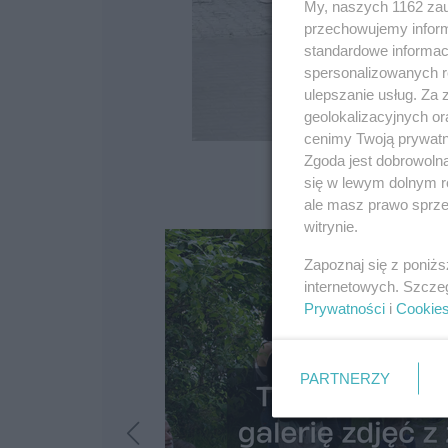
My, naszych 1162 zau
przechowujemy informa
standardowe informac
spersonalizowanych re
ulepszanie usług. Za
geolokalizacyjnych or
cenimy Twoją prywatno
Zgoda jest dobrowoln
się w lewym dolnym r
ale masz prawo sprzec
witrynie.
Zapoznaj się z poniż
internetowych. Szcze
Prywatności
i
Cookie
PARTNERZY