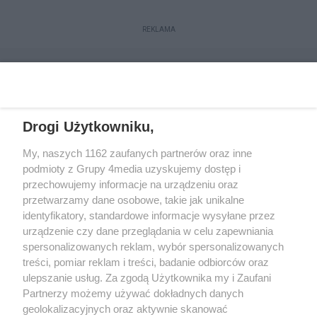
REKLAMA
Drogi Użytkowniku,
My, naszych 1162 zaufanych partnerów oraz inne
podmioty z Grupy 4media uzyskujemy dostęp i
przechowujemy informacje na urządzeniu oraz
przetwarzamy dane osobowe, takie jak unikalne
Reklama
Kontakt
Regulamin
Dystrybucja
identyfikatory, standardowe informacje wysyłane przez
Regulamin prenumeraty
Polityka Prywatności
urządzenie czy dane przeglądania w celu zapewniania
spersonalizowanych reklam, wybór spersonalizowanych
treści, pomiar reklam i treści, badanie odbiorców oraz
Zapisz się do newslettera
ulepszanie usług. Za zgodą Użytkownika my i Zaufani
Dołącz do grona ludzi najlepiej poinformowanych!
Partnerzy możemy używać dokładnych danych
geolokalizacyjnych oraz aktywnie skanować
Zapisz się »