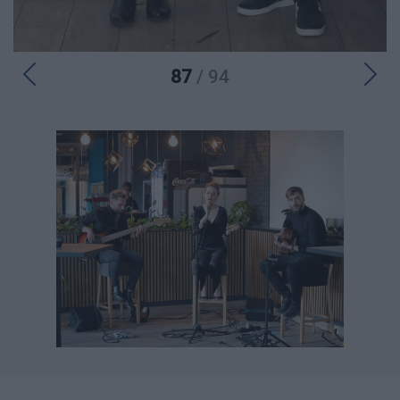
87
/ 94