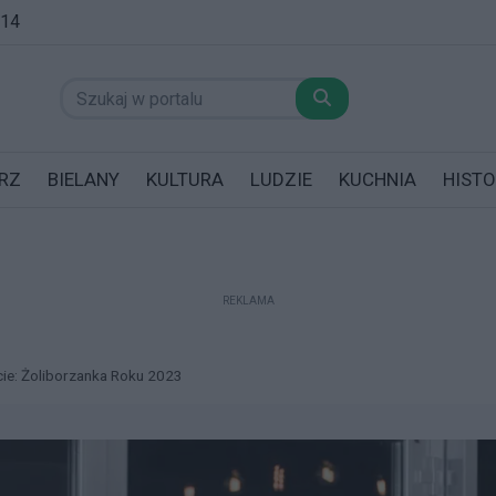
:14
RZ
BIELANY
KULTURA
LUDZIE
KUCHNIA
HISTO
REKLAMA
datników posiadających garaż!
cie: Żoliborzanka Roku 2023