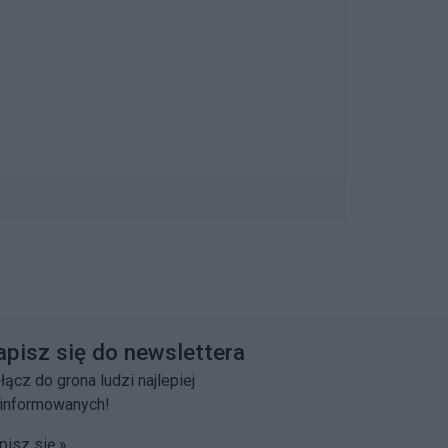
apisz się do newslettera
łącz do grona ludzi najlepiej
informowanych!
pisz się »