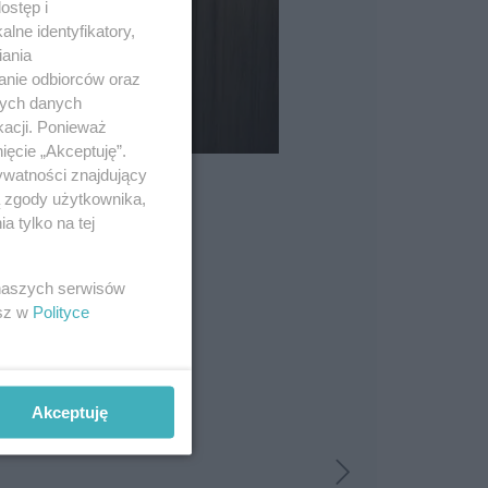
ostęp i
lne identyfikatory,
iania
anie odbiorców oraz
nych danych
kacji. Ponieważ
ięcie „Akceptuję”.
ywatności znajdujący
ą zgody użytkownika,
 tylko na tej
 naszych serwisów
esz w
Polityce
Akceptuję