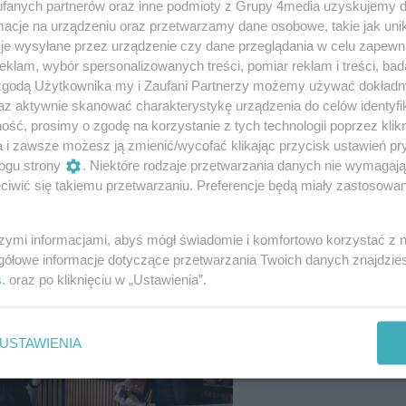
fanych partnerów oraz inne podmioty z Grupy 4media uzyskujemy d
cje na urządzeniu oraz przetwarzamy dane osobowe, takie jak unika
je wysyłane przez urządzenie czy dane przeglądania w celu zapewn
klam, wybór spersonalizowanych treści, pomiar reklam i treści, bad
 zgodą Użytkownika my i Zaufani Partnerzy możemy używać dokład
az aktywnie skanować charakterystykę urządzenia do celów identyfi
ść, prosimy o zgodę na korzystanie z tych technologii poprzez klikn
a i zawsze możesz ją zmienić/wycofać klikając przycisk ustawień pr
48
/ 94
ogu strony
. Niektóre rodzaje przetwarzania danych nie wymagaj
iwić się takiemu przetwarzaniu. Preferencje będą miały zastosowania
szymi informacjami, abyś mógł świadomie i komfortowo korzystać z
gółowe informacje dotyczące przetwarzania Twoich danych znajdzi
s
. oraz po kliknięciu w „Ustawienia”.
USTAWIENIA