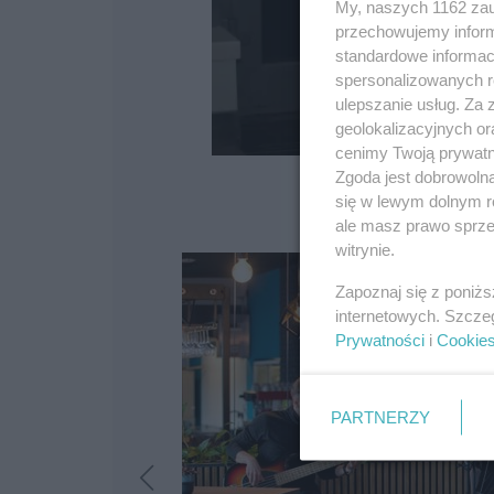
My, naszych 1162 zau
przechowujemy informa
standardowe informac
spersonalizowanych re
ulepszanie usług. Za
geolokalizacyjnych or
cenimy Twoją prywatno
Zgoda jest dobrowoln
się w lewym dolnym r
ale masz prawo sprzec
witrynie.
Zapoznaj się z poniż
internetowych. Szcze
Prywatności
i
Cookie
PARTNERZY