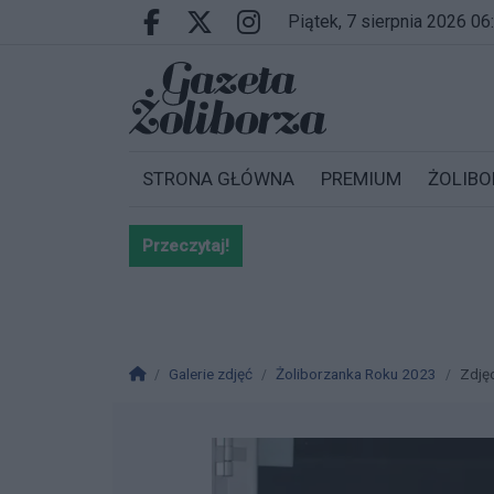
Przejdź do głównych treści
Przejdź do wyszukiwarki
Przejdź do głównego menu
piątek, 7 sierpnia 2026 06
Facebook.com
X.com
Instagram.com
STRONA GŁÓWNA
PREMIUM
ŻOLIBO
Przeczytaj!
Bardzo ważna informacja dla po
Strona główna
Galerie zdjęć
Żoliborzanka Roku 2023
Zdję