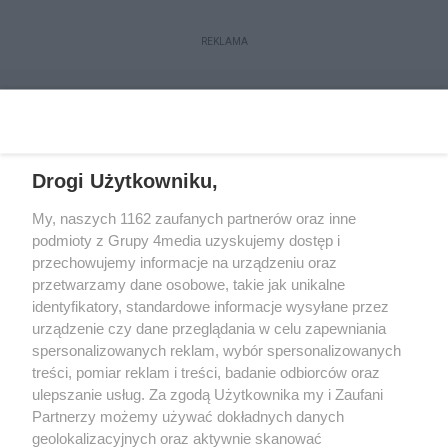
REKLAMA
Drogi Użytkowniku,
My, naszych 1162 zaufanych partnerów oraz inne
podmioty z Grupy 4media uzyskujemy dostęp i
przechowujemy informacje na urządzeniu oraz
przetwarzamy dane osobowe, takie jak unikalne
Reklama
Kontakt
Regulamin
Dystrybucja
identyfikatory, standardowe informacje wysyłane przez
Regulamin prenumeraty
Polityka Prywatności
urządzenie czy dane przeglądania w celu zapewniania
spersonalizowanych reklam, wybór spersonalizowanych
treści, pomiar reklam i treści, badanie odbiorców oraz
Zapisz się do newslettera
ulepszanie usług. Za zgodą Użytkownika my i Zaufani
Dołącz do grona ludzi najlepiej poinformowanych!
Partnerzy możemy używać dokładnych danych
geolokalizacyjnych oraz aktywnie skanować
Zapisz się »