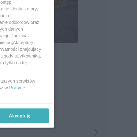
ostęp i
lne identyfikatory,
iania
anie odbiorców oraz
nych danych
kacji. Ponieważ
ięcie „Akceptuję”.
ywatności znajdujący
ą zgody użytkownika,
 tylko na tej
 naszych serwisów
esz w
Polityce
Akceptuję