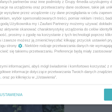
fanych partnerów oraz inne podmioty z Grupy 4media uzyskujemy d
cje na urządzeniu oraz przetwarzamy dane osobowe, takie jak unika
je wysyłane przez urządzenie czy dane przeglądania w celu zapewn
klam, wybór spersonalizowanych treści, pomiar reklam i treści, bad
 zgodą Użytkownika my i Zaufani Partnerzy możemy używać dokład
az aktywnie skanować charakterystykę urządzenia do celów identyfi
ść, prosimy o zgodę na korzystanie z tych technologii poprzez klikn
a i zawsze możesz ją zmienić/wycofać klikając przycisk ustawień pr
9
/ 62
ogu strony
. Niektóre rodzaje przetwarzania danych nie wymagaj
iwić się takiemu przetwarzaniu. Preferencje będą miały zastosowania
szymi informacjami, abyś mógł świadomie i komfortowo korzystać z
gółowe informacje dotyczące przetwarzania Twoich danych znajdzi
s
. oraz po kliknięciu w „Ustawienia”.
USTAWIENIA