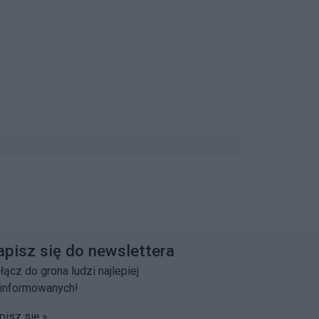
apisz się do newslettera
łącz do grona ludzi najlepiej
informowanych!
pisz się »