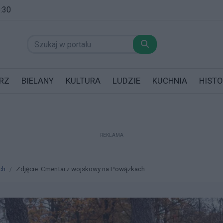
5:30
RZ
BIELANY
KULTURA
LUDZIE
KUCHNIA
HISTO
REKLAMA
datników posiadających garaż!
ch
Zdjęcie: Cmentarz wojskowy na Powązkach