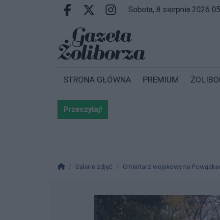
Przejdź do głównych treści
Przejdź do wyszukiwarki
Przejdź do głównego menu
sobota, 8 sierpnia 2026 0
Facebook.com
X.com
Instagram.com
STRONA GŁÓWNA
PREMIUM
ŻOLIBO
Przeczytaj!
Bardzo ważna informacja dla po
Strona główna
Galerie zdjęć
Cmentarz wojskowy na Powązka