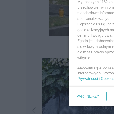
My, naszych 1162 zau
przechowujemy informa
standardowe informac
spersonalizowanych re
ulepszanie usług. Za
geolokalizacyjnych or
cenimy Twoją prywatno
Zgoda jest dobrowoln
się w lewym dolnym r
ale masz prawo sprzec
witrynie.
Zapoznaj się z poniż
internetowych. Szcze
Prywatności
i
Cookie
PARTNERZY