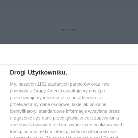
REKLAMA
Drogi Użytkowniku,
My, naszych 1162 zaufanych partnerów oraz inne
podmioty z Grupy 4media uzyskujemy dostęp i
przechowujemy informacje na urządzeniu oraz
przetwarzamy dane osobowe, takie jak unikalne
Reklama
Kontakt
Regulamin
Dystrybucja
identyfikatory, standardowe informacje wysyłane przez
Regulamin prenumeraty
Polityka Prywatności
urządzenie czy dane przeglądania w celu zapewniania
spersonalizowanych reklam, wybór spersonalizowanych
treści, pomiar reklam i treści, badanie odbiorców oraz
Zapisz się do newslettera