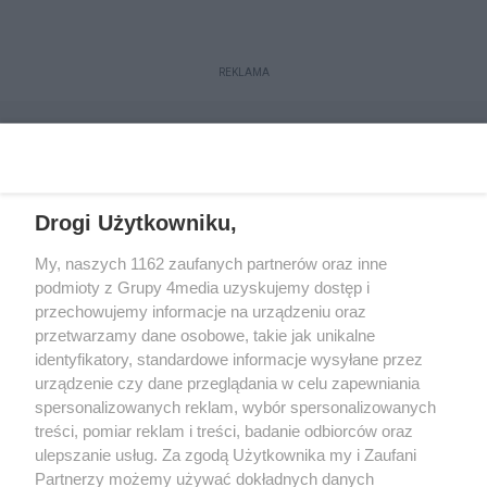
REKLAMA
Drogi Użytkowniku,
My, naszych 1162 zaufanych partnerów oraz inne
podmioty z Grupy 4media uzyskujemy dostęp i
przechowujemy informacje na urządzeniu oraz
przetwarzamy dane osobowe, takie jak unikalne
Reklama
Kontakt
Regulamin
Dystrybucja
identyfikatory, standardowe informacje wysyłane przez
Regulamin prenumeraty
Polityka Prywatności
urządzenie czy dane przeglądania w celu zapewniania
spersonalizowanych reklam, wybór spersonalizowanych
treści, pomiar reklam i treści, badanie odbiorców oraz
Zapisz się do newslettera
ulepszanie usług. Za zgodą Użytkownika my i Zaufani
Dołącz do grona ludzi najlepiej poinformowanych!
Partnerzy możemy używać dokładnych danych