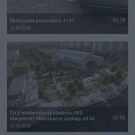
Liczba zdj
18
Mistrzowie parkowania #107
Data dodania galerii:
31.05.2026
Co z modernizacją stadionu RKS
Liczba zdj
30
Marymont? Mieszkańcy czekają od lat
Data dodania galerii:
21.05.2026