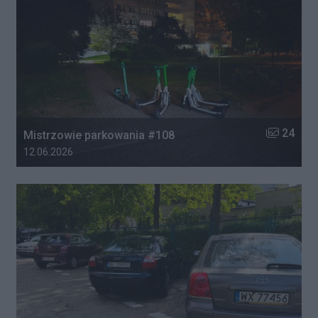
Liczba zdj
24
Mistrzowie parkowania #108
Data dodania galerii:
12.06.2026