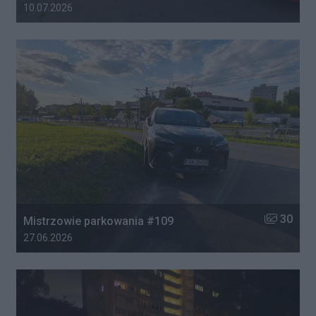
Data dodania galerii:
10.07.2026
Liczba zdj
30
Mistrzowie parkowania #109
Data dodania galerii:
27.06.2026