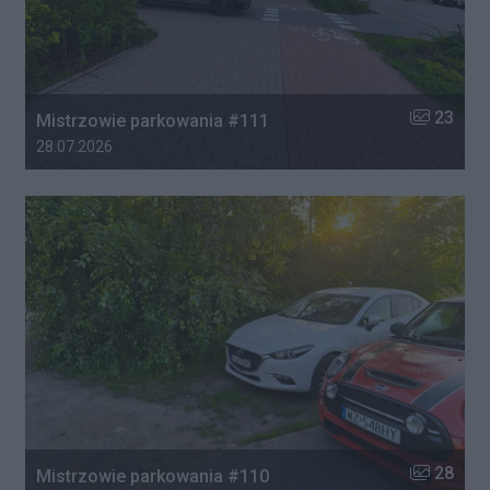
Liczba zdj
23
Mistrzowie parkowania #111
Data dodania galerii:
28.07.2026
Liczba zdj
28
Mistrzowie parkowania #110