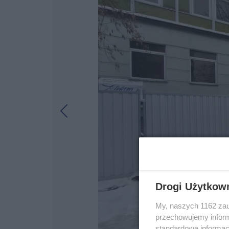
Drogi Użytkow
My, naszych 1162 zau
przechowujemy informa
standardowe informac