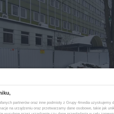
niku,
fanych partnerów oraz inne podmioty z Grupy 4media uzyskujemy d
cje na urządzeniu oraz przetwarzamy dane osobowe, takie jak unika
je wysyłane przez urządzenie czy dane przeglądania w celu zapewn