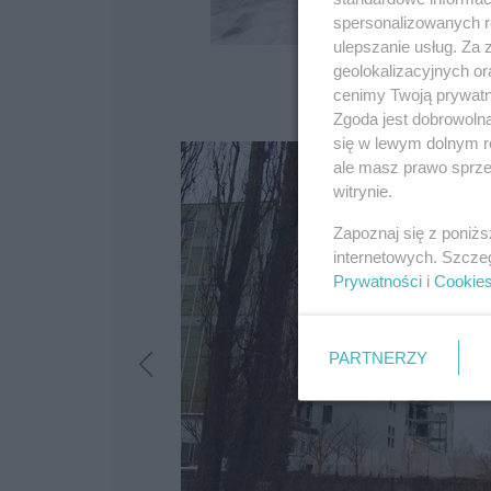
spersonalizowanych re
ulepszanie usług. Za
geolokalizacyjnych or
cenimy Twoją prywatno
Zgoda jest dobrowoln
się w lewym dolnym r
ale masz prawo sprzec
witrynie.
Zapoznaj się z poniż
internetowych. Szcze
Prywatności
i
Cookie
PARTNERZY