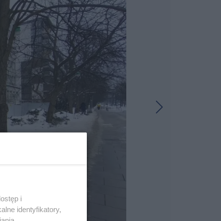
ostęp i
lne identyfikatory,
iania