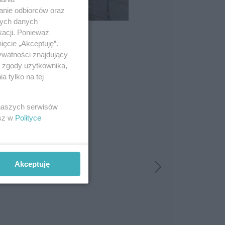
anie odbiorców oraz
nych danych
kacji. Ponieważ
ięcie „Akceptuję”.
ywatności znajdujący
ą zgody użytkownika,
 tylko na tej
 naszych serwisów
esz w
Polityce
Akceptuję