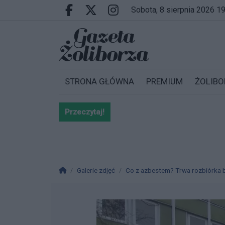
Przejdź do głównych treści
Przejdź do wyszukiwarki
Przejdź do głównego menu
sobota, 8 sierpnia 2026 1
Facebook.com
X.com
Instagram.com
STRONA GŁÓWNA
PREMIUM
ŻOLIBO
Przeczytaj!
Bardzo ważna informacja dla po
Strona główna
Galerie zdjęć
Co z azbestem? Trwa rozbiórka b