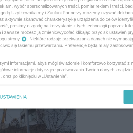
klam, wybór spersonalizowanych treści, pomiar reklam i treści, bad
 zgodą Użytkownika my i Zaufani Partnerzy możemy używać dokład
az aktywnie skanować charakterystykę urządzenia do celów identyfi
13
/ 37
ść, prosimy o zgodę na korzystanie z tych technologii poprzez klikn
a i zawsze możesz ją zmienić/wycofać klikając przycisk ustawień pr
ogu strony
. Niektóre rodzaje przetwarzania danych nie wymagaj
iwić się takiemu przetwarzaniu. Preferencje będą miały zastosowania
szymi informacjami, abyś mógł świadomie i komfortowo korzystać z
gółowe informacje dotyczące przetwarzania Twoich danych znajdzi
s
. oraz po kliknięciu w „Ustawienia”.
USTAWIENIA