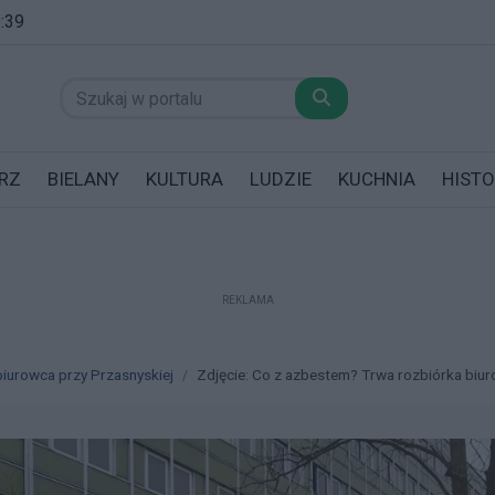
9:39
RZ
BIELANY
KULTURA
LUDZIE
KUCHNIA
HISTO
REKLAMA
datników posiadających garaż!
iurowca przy Przasnyskiej
Zdjęcie: Co z azbestem? Trwa rozbiórka biuro