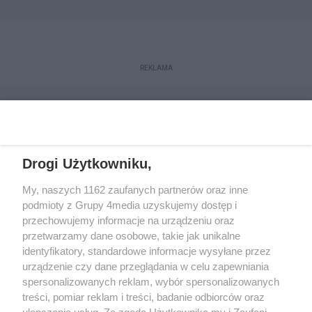
REKLAMA
Drogi Użytkowniku,
My, naszych 1162 zaufanych partnerów oraz inne
podmioty z Grupy 4media uzyskujemy dostęp i
przechowujemy informacje na urządzeniu oraz
przetwarzamy dane osobowe, takie jak unikalne
Reklama
Kontakt
Regulamin
Dystrybucja
identyfikatory, standardowe informacje wysyłane przez
Regulamin prenumeraty
Polityka Prywatności
urządzenie czy dane przeglądania w celu zapewniania
spersonalizowanych reklam, wybór spersonalizowanych
treści, pomiar reklam i treści, badanie odbiorców oraz
Zapisz się do newslettera