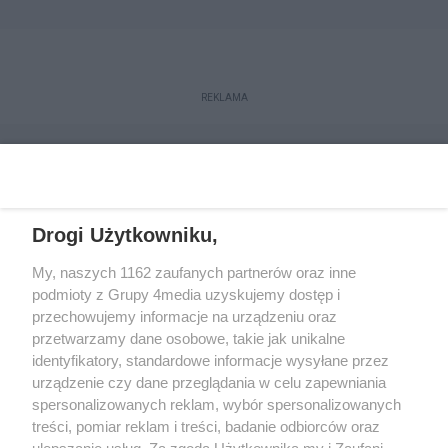
REKLAMA
Drogi Użytkowniku,
My, naszych 1162 zaufanych partnerów oraz inne
podmioty z Grupy 4media uzyskujemy dostęp i
przechowujemy informacje na urządzeniu oraz
przetwarzamy dane osobowe, takie jak unikalne
Reklama
Kontakt
Regulamin
Dystrybucja
identyfikatory, standardowe informacje wysyłane przez
Regulamin prenumeraty
Polityka Prywatności
urządzenie czy dane przeglądania w celu zapewniania
spersonalizowanych reklam, wybór spersonalizowanych
treści, pomiar reklam i treści, badanie odbiorców oraz
Zapisz się do newslettera