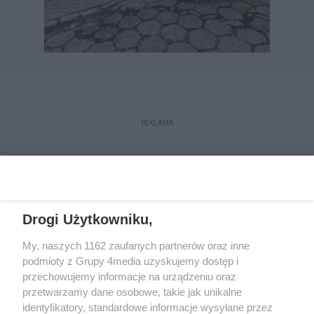
REKLAMA
Drogi Użytkowniku,
My, naszych 1162 zaufanych partnerów oraz inne
podmioty z Grupy 4media uzyskujemy dostęp i
przechowujemy informacje na urządzeniu oraz
przetwarzamy dane osobowe, takie jak unikalne
Reklama
Kontakt
Regulamin
Dystrybucja
identyfikatory, standardowe informacje wysyłane przez
Regulamin prenumeraty
Polityka Prywatności