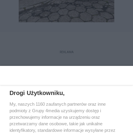
REKLAMA
Drogi Użytkowniku,
My, naszych 1160 zaufanych partnerów oraz inne
podmioty z Grupy 4media uzyskujemy dostęp i
przechowujemy informacje na urządzeniu oraz
przetwarzamy dane osobowe, takie jak unikalne
Reklama
Kontakt
Regulamin
Dystrybucja
identyfikatory, standardowe informacje wysyłane przez
Regulamin prenumeraty
Polityka Prywatności