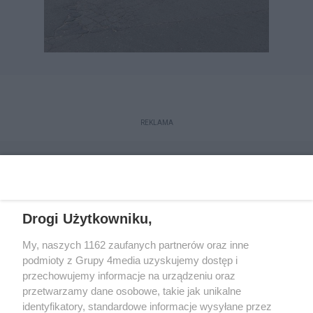
REKLAMA
Drogi Użytkowniku,
My, naszych 1162 zaufanych partnerów oraz inne
podmioty z Grupy 4media uzyskujemy dostęp i
przechowujemy informacje na urządzeniu oraz
przetwarzamy dane osobowe, takie jak unikalne
Reklama
Kontakt
Regulamin
Dystrybucja
identyfikatory, standardowe informacje wysyłane przez
Regulamin prenumeraty
Polityka Prywatności