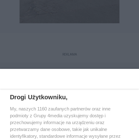
REKLAMA
Drogi Użytkowniku,
My, naszych 1160 zaufanych partnerów oraz inne
podmioty z Grupy 4media uzyskujemy dostęp i
przechowujemy informacje na urządzeniu oraz
przetwarzamy dane osobowe, takie jak unikalne
Reklama
Kontakt
Regulamin
Dystrybucja
identyfikatory, standardowe informacje wysyłane przez
Regulamin prenumeraty
Polityka Prywatności