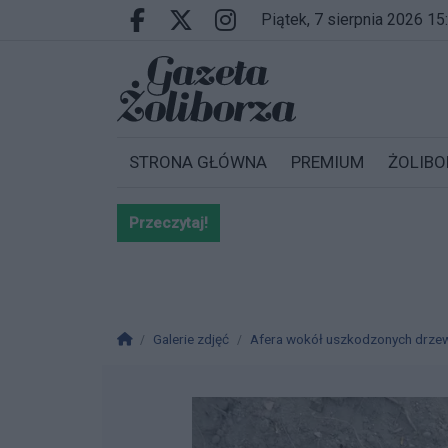
Przejdź do głównych treści
Przejdź do wyszukiwarki
Przejdź do głównego menu
piątek, 7 sierpnia 2026 15
Facebook.com
X.com
Instagram.com
STRONA GŁÓWNA
PREMIUM
ŻOLIBO
Przeczytaj!
Bardzo ważna informacja dla po
Strona główna
Galerie zdjęć
Afera wokół uszkodzonych drzew.