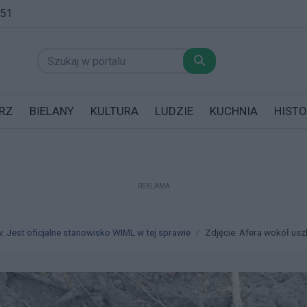
:51
RZ
BIELANY
KULTURA
LUDZIE
KUCHNIA
HISTO
REKLAMA
datników posiadających garaż!
 Jest oficjalne stanowisko WIML w tej sprawie
Zdjęcie: Afera wokół uszk