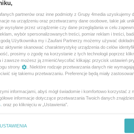
niku,
fanych partnerów oraz inne podmioty z Grupy 4media uzyskujemy d
cje na urządzeniu oraz przetwarzamy dane osobowe, takie jak unika
je wysyłane przez urządzenie czy dane przeglądania w celu zapewn
klam, wybór spersonalizowanych treści, pomiar reklam i treści, bad
 zgodą Użytkownika my i Zaufani Partnerzy możemy używać dokład
az aktywnie skanować charakterystykę urządzenia do celów identyfi
ść, prosimy o zgodę na korzystanie z tych technologii poprzez klikn
a i zawsze możesz ją zmienić/wycofać klikając przycisk ustawień pr
ogu strony
. Niektóre rodzaje przetwarzania danych nie wymagaj
iwić się takiemu przetwarzaniu. Preferencje będą miały zastosowania
32
/ 40
szymi informacjami, abyś mógł świadomie i komfortowo korzystać z
gółowe informacje dotyczące przetwarzania Twoich danych znajdzi
s
. oraz po kliknięciu w „Ustawienia”.
USTAWIENIA