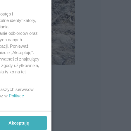
ostęp i
lne identyfikatory,
iania
anie odbiorców oraz
nych danych
kacji. Ponieważ
ięcie „Akceptuję”.
ywatności znajdujący
ą zgody użytkownika,
 tylko na tej
 naszych serwisów
esz w
Polityce
Akceptuję