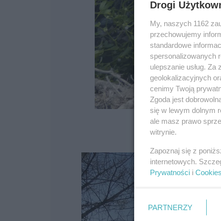
Drogi Użytkow
My, naszych 1162 zau
przechowujemy informa
standardowe informac
spersonalizowanych re
ulepszanie usług. Za
geolokalizacyjnych or
cenimy Twoją prywatno
Zgoda jest dobrowoln
się w lewym dolnym r
ale masz prawo sprzec
witrynie.
Zapoznaj się z poniż
internetowych. Szcze
Prywatności
i
Cookie
PARTNERZY