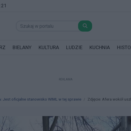
3:21
RZ
BIELANY
KULTURA
LUDZIE
KUCHNIA
HISTO
REKLAMA
datników posiadających garaż!
 Jest oficjalne stanowisko WIML w tej sprawie
Zdjęcie: Afera wokół uszk