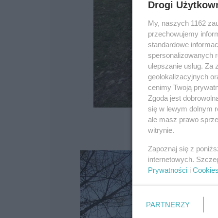
Drogi Użytkow
My, naszych 1162 zau
przechowujemy informa
standardowe informac
spersonalizowanych re
ulepszanie usług. Za
geolokalizacyjnych or
cenimy Twoją prywatno
Zgoda jest dobrowoln
się w lewym dolnym r
ale masz prawo sprzec
witrynie.
Zapoznaj się z poniż
internetowych. Szcze
Prywatności
i
Cookie
PARTNERZY