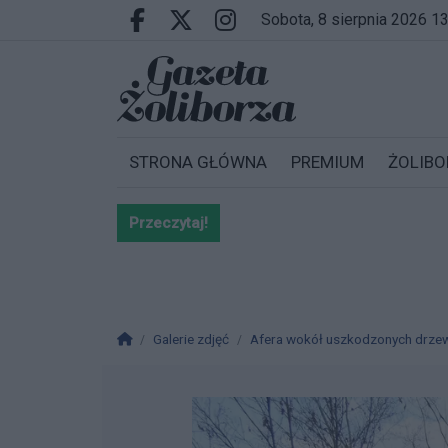
Przejdź do głównych treści
Przejdź do wyszukiwarki
Przejdź do głównego menu
sobota, 8 sierpnia 2026 1
Facebook.com
X.com
Instagram.com
STRONA GŁÓWNA
PREMIUM
ŻOLIBO
Przeczytaj!
Bardzo ważna informacja dla po
Strona główna
Galerie zdjęć
Afera wokół uszkodzonych drzew.