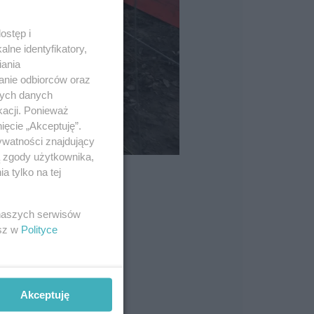
ostęp i
lne identyfikatory,
iania
anie odbiorców oraz
nych danych
kacji. Ponieważ
ięcie „Akceptuję”.
ywatności znajdujący
ą zgody użytkownika,
 tylko na tej
 naszych serwisów
esz w
Polityce
Akceptuję