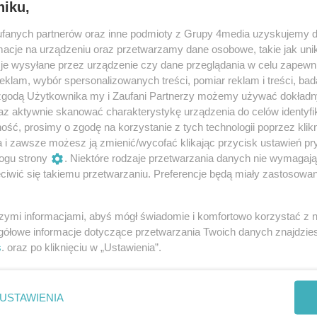
niku,
fanych partnerów oraz inne podmioty z Grupy 4media uzyskujemy d
cje na urządzeniu oraz przetwarzamy dane osobowe, takie jak unika
je wysyłane przez urządzenie czy dane przeglądania w celu zapewn
klam, wybór spersonalizowanych treści, pomiar reklam i treści, bad
 zgodą Użytkownika my i Zaufani Partnerzy możemy używać dokład
az aktywnie skanować charakterystykę urządzenia do celów identyfi
ść, prosimy o zgodę na korzystanie z tych technologii poprzez klikn
a i zawsze możesz ją zmienić/wycofać klikając przycisk ustawień pr
ogu strony
. Niektóre rodzaje przetwarzania danych nie wymagaj
iwić się takiemu przetwarzaniu. Preferencje będą miały zastosowania
13
/ 40
szymi informacjami, abyś mógł świadomie i komfortowo korzystać z
gółowe informacje dotyczące przetwarzania Twoich danych znajdzi
s
. oraz po kliknięciu w „Ustawienia”.
USTAWIENIA