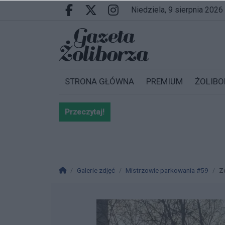
Przejdź do głównych treści
Przejdź do wyszukiwarki
Przejdź do głównego menu
niedziela, 9 sierpnia 2026
Facebook.com
X.com
Instagram.com
STRONA GŁÓWNA
PREMIUM
ŻOLIBO
Przeczytaj!
Bardzo ważna informacja dla po
Strona główna
Galerie zdjęć
Mistrzowie parkowania #59
Z