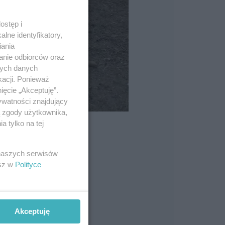
ostęp i
lne identyfikatory,
iania
anie odbiorców oraz
nych danych
kacji. Ponieważ
ięcie „Akceptuję”.
ywatności znajdujący
ą zgody użytkownika,
 tylko na tej
 naszych serwisów
esz w
Polityce
Akceptuję