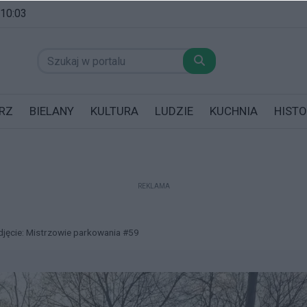
 10:03
RZ
BIELANY
KULTURA
LUDZIE
KUCHNIA
HISTO
REKLAMA
datników posiadających garaż!
djęcie: Mistrzowie parkowania #59