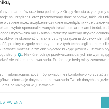
niku,
fanych partnerów oraz inne podmioty z Grupy 4media uzyskujemy d
cje na urządzeniu oraz przetwarzamy dane osobowe, takie jak unika
je wysyłane przez urządzenie czy dane przeglądania w celu zapewn
klam, wybór spersonalizowanych treści, pomiar reklam i treści, bad
 zgodą Użytkownika my i Zaufani Partnerzy możemy używać dokład
az aktywnie skanować charakterystykę urządzenia do celów identyfi
ść, prosimy o zgodę na korzystanie z tych technologii poprzez klikn
a i zawsze możesz ją zmienić/wycofać klikając przycisk ustawień pr
ogu strony
. Niektóre rodzaje przetwarzania danych nie wymagaj
iwić się takiemu przetwarzaniu. Preferencje będą miały zastosowania
8
/ 33
szymi informacjami, abyś mógł świadomie i komfortowo korzystać z
gółowe informacje dotyczące przetwarzania Twoich danych znajdzi
s
. oraz po kliknięciu w „Ustawienia”.
USTAWIENIA