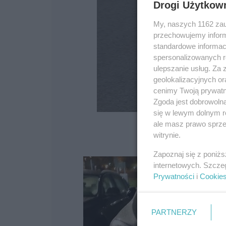
Drogi Użytkow
My, naszych 1162 zau
przechowujemy informa
standardowe informac
spersonalizowanych re
ulepszanie usług. Za
geolokalizacyjnych or
cenimy Twoją prywatno
Zgoda jest dobrowoln
się w lewym dolnym r
ale masz prawo sprzec
witrynie.
Zapoznaj się z poniż
internetowych. Szcze
Prywatności
i
Cookie
PARTNERZY