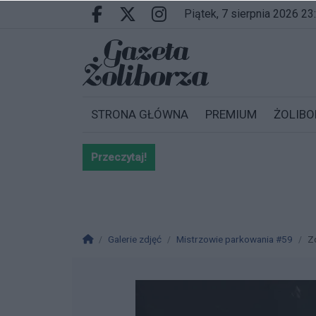
Przejdź do głównych treści
Przejdź do wyszukiwarki
Przejdź do głównego menu
piątek, 7 sierpnia 2026 23
Facebook.com
X.com
Instagram.com
STRONA GŁÓWNA
PREMIUM
ŻOLIBO
Przeczytaj!
Bardzo ważna informacja dla po
Strona główna
Galerie zdjęć
Mistrzowie parkowania #59
Z