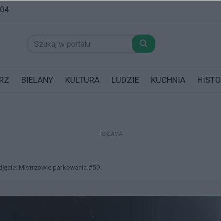
:04
RZ
BIELANY
KULTURA
LUDZIE
KUCHNIA
HISTO
REKLAMA
datników posiadających garaż!
djęcie: Mistrzowie parkowania #59