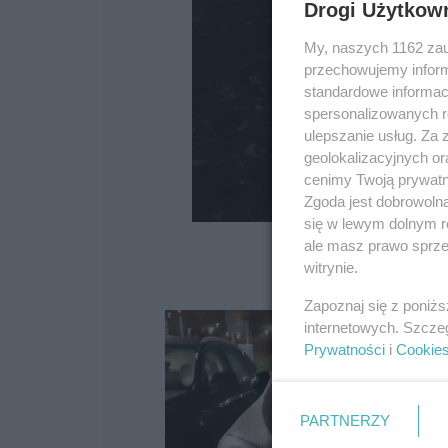
Drogi Użytkow
My, naszych 1162 zau
przechowujemy informa
standardowe informac
spersonalizowanych re
ulepszanie usług. Za
geolokalizacyjnych or
cenimy Twoją prywatno
Zgoda jest dobrowoln
się w lewym dolnym r
ale masz prawo sprzec
witrynie.
Zapoznaj się z poniż
internetowych. Szcze
Prywatności
i
Cookie
PARTNERZY