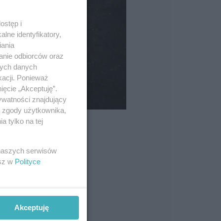
ostęp i
lne identyfikatory,
iania
anie odbiorców oraz
nych danych
kacji. Ponieważ
ięcie „Akceptuję”.
ywatności znajdujący
ą zgody użytkownika,
 tylko na tej
 naszych serwisów
esz w
Polityce
Akceptuję