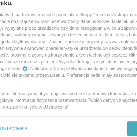
niku,
fanych partnerów oraz inne podmioty z Grupy 4media uzyskujemy d
cje na urządzeniu oraz przetwarzamy dane osobowe, takie jak unika
je wysyłane przez urządzenie czy dane przeglądania w celu zapewn
klam, wybór spersonalizowanych treści, pomiar reklam i treści, bad
 zgodą Użytkownika my i Zaufani Partnerzy możemy używać dokład
az aktywnie skanować charakterystykę urządzenia do celów identyfi
ść, prosimy o zgodę na korzystanie z tych technologii poprzez klikn
a i zawsze możesz ją zmienić/wycofać klikając przycisk ustawień pr
ogu strony
. Niektóre rodzaje przetwarzania danych nie wymagaj
iwić się takiemu przetwarzaniu. Preferencje będą miały zastosowania
2
/ 33
szymi informacjami, abyś mógł świadomie i komfortowo korzystać z
gółowe informacje dotyczące przetwarzania Twoich danych znajdzi
s
. oraz po kliknięciu w „Ustawienia”.
USTAWIENIA