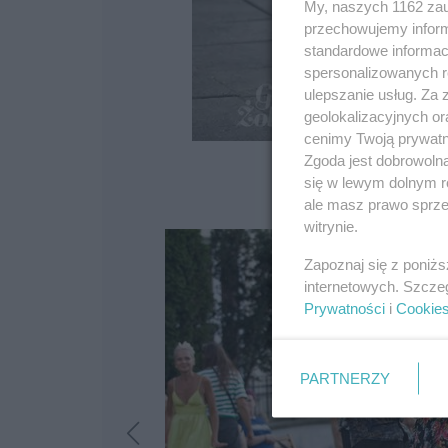
My, naszych 1162 zau
przechowujemy informa
standardowe informac
spersonalizowanych re
ulepszanie usług. Za
geolokalizacyjnych or
cenimy Twoją prywatno
Zgoda jest dobrowoln
się w lewym dolnym r
ale masz prawo sprzec
witrynie.
Zapoznaj się z poniż
internetowych. Szcze
Prywatności
i
Cookie
PARTNERZY