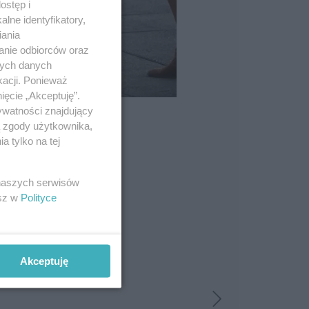
ostęp i
lne identyfikatory,
iania
anie odbiorców oraz
nych danych
kacji. Ponieważ
ięcie „Akceptuję”.
ywatności znajdujący
ą zgody użytkownika,
 tylko na tej
 naszych serwisów
esz w
Polityce
Akceptuję