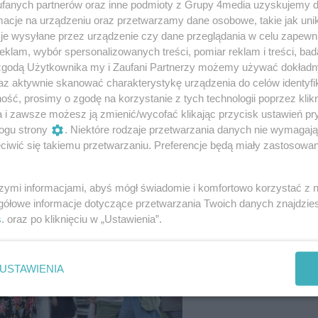
fanych partnerów oraz inne podmioty z Grupy 4media uzyskujemy d
cje na urządzeniu oraz przetwarzamy dane osobowe, takie jak unika
je wysyłane przez urządzenie czy dane przeglądania w celu zapewn
klam, wybór spersonalizowanych treści, pomiar reklam i treści, bad
 zgodą Użytkownika my i Zaufani Partnerzy możemy używać dokład
az aktywnie skanować charakterystykę urządzenia do celów identyfi
ść, prosimy o zgodę na korzystanie z tych technologii poprzez klikn
a i zawsze możesz ją zmienić/wycofać klikając przycisk ustawień pr
11
/ 67
ogu strony
. Niektóre rodzaje przetwarzania danych nie wymagaj
iwić się takiemu przetwarzaniu. Preferencje będą miały zastosowania
szymi informacjami, abyś mógł świadomie i komfortowo korzystać z
gółowe informacje dotyczące przetwarzania Twoich danych znajdzi
s
. oraz po kliknięciu w „Ustawienia”.
USTAWIENIA