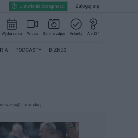
Zaloguj się
Ułatwienia dostępności
Wydarzenia
Wideo
Galerie zdjęć
Ankiety
Alert24
RIA
PODCASTY
BIZNES
 wakacji) - fotorelacj...