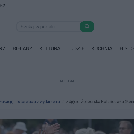
:52
RZ
BIELANY
KULTURA
LUDZIE
KUCHNIA
HISTO
REKLAMA
datników posiadających garaż!
kacji) - fotorelacja z wydarzenia
Zdjęcie: Żoliborska Potańcówka (Koniec