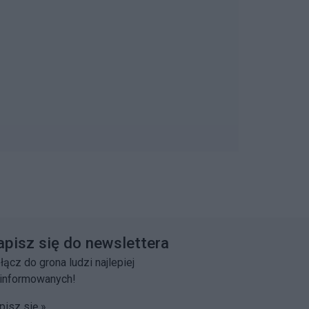
apisz się do newslettera
łącz do grona ludzi najlepiej
informowanych!
pisz się »