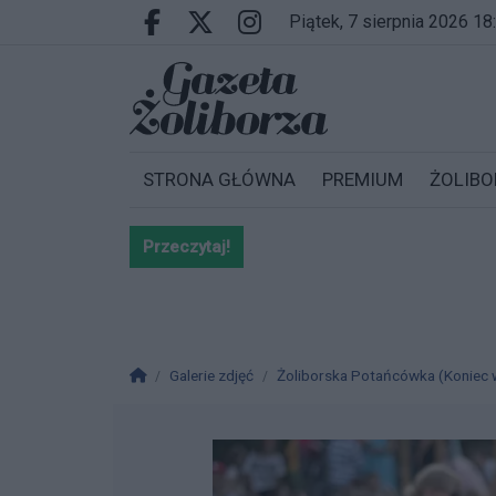
Przejdź do głównych treści
Przejdź do wyszukiwarki
Przejdź do głównego menu
piątek, 7 sierpnia 2026 18
Facebook.com
X.com
Instagram.com
STRONA GŁÓWNA
PREMIUM
ŻOLIBO
Przeczytaj!
Bardzo ważna informacja dla po
Strona główna
Galerie zdjęć
Żoliborska Potańcówka (Koniec wa