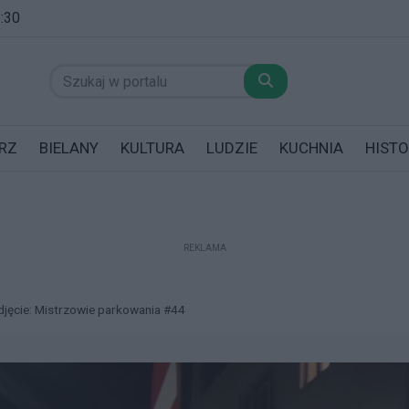
1:30
RZ
BIELANY
KULTURA
LUDZIE
KUCHNIA
HISTO
REKLAMA
datników posiadających garaż!
djęcie: Mistrzowie parkowania #44