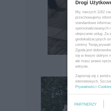
Drogi Użytkow
My, naszych 1162 zau
przechowujemy informa
standardowe informac
spersonalizowanych re
ulepszanie usług. Za
geolokalizacyjnych or
cenimy Twoją prywatno
Zgoda jest dobrowoln
się w lewym dolnym r
ale masz prawo sprzec
witrynie.
Zapoznaj się z poniż
internetowych. Szcze
Prywatności
i
Cookie
PARTNERZY