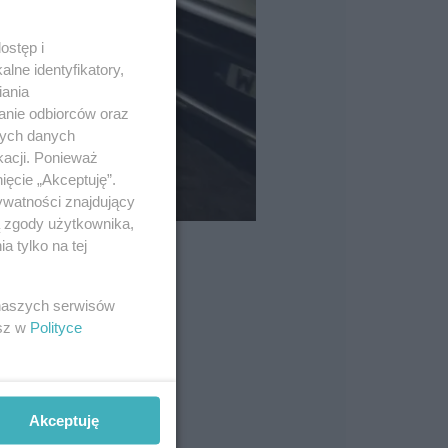
ostęp i
lne identyfikatory,
iania
anie odbiorców oraz
nych danych
kacji. Ponieważ
ięcie „Akceptuję”.
ywatności znajdujący
ą zgody użytkownika,
 tylko na tej
 naszych serwisów
esz w
Polityce
Akceptuję