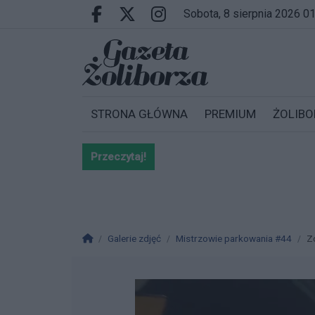
Przejdź do głównych treści
Przejdź do wyszukiwarki
Przejdź do głównego menu
sobota, 8 sierpnia 2026 0
Facebook.com
X.com
Instagram.com
STRONA GŁÓWNA
PREMIUM
ŻOLIBO
Przeczytaj!
Bardzo ważna informacja dla po
Strona główna
Galerie zdjęć
Mistrzowie parkowania #44
Z