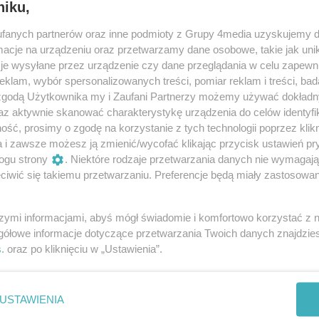
niku,
fanych partnerów oraz inne podmioty z Grupy 4media uzyskujemy d
cje na urządzeniu oraz przetwarzamy dane osobowe, takie jak unika
je wysyłane przez urządzenie czy dane przeglądania w celu zapewn
klam, wybór spersonalizowanych treści, pomiar reklam i treści, bad
 zgodą Użytkownika my i Zaufani Partnerzy możemy używać dokład
az aktywnie skanować charakterystykę urządzenia do celów identyfi
ść, prosimy o zgodę na korzystanie z tych technologii poprzez klikn
a i zawsze możesz ją zmienić/wycofać klikając przycisk ustawień pr
ogu strony
. Niektóre rodzaje przetwarzania danych nie wymagaj
iwić się takiemu przetwarzaniu. Preferencje będą miały zastosowania
26
/ 27
szymi informacjami, abyś mógł świadomie i komfortowo korzystać z
gółowe informacje dotyczące przetwarzania Twoich danych znajdzi
s
. oraz po kliknięciu w „Ustawienia”.
USTAWIENIA