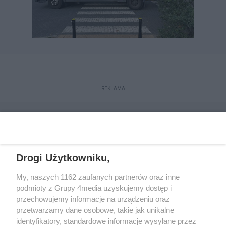
REKLAMA
Drogi Użytkowniku,
My, naszych 1162 zaufanych partnerów oraz inne
podmioty z Grupy 4media uzyskujemy dostęp i
przechowujemy informacje na urządzeniu oraz
przetwarzamy dane osobowe, takie jak unikalne
Reklama
Kontakt
Regulamin
Dystrybucja
identyfikatory, standardowe informacje wysyłane przez
Regulamin prenumeraty
Polityka Prywatności