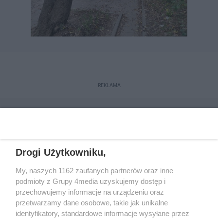
REKLAMA
Drogi Użytkowniku,
My, naszych 1162 zaufanych partnerów oraz inne
podmioty z Grupy 4media uzyskujemy dostęp i
przechowujemy informacje na urządzeniu oraz
przetwarzamy dane osobowe, takie jak unikalne
Reklama
Kontakt
Regulamin
Dystrybucja
identyfikatory, standardowe informacje wysyłane przez
Regulamin prenumeraty
Polityka Prywatności