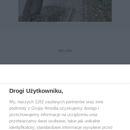
REKLAMA
Drogi Użytkowniku,
My, naszych 1162 zaufanych partnerów oraz inne
podmioty z Grupy 4media uzyskujemy dostęp i
przechowujemy informacje na urządzeniu oraz
przetwarzamy dane osobowe, takie jak unikalne
Reklama
Kontakt
Regulamin
Dystrybucja
identyfikatory, standardowe informacje wysyłane przez
Regulamin prenumeraty
Polityka Prywatności