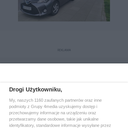
REKLAMA
Drogi Użytkowniku,
My, naszych 1160 zaufanych partnerów oraz inne
podmioty z Grupy 4media uzyskujemy dostęp i
przechowujemy informacje na urządzeniu oraz
przetwarzamy dane osobowe, takie jak unikalne
Reklama
Kontakt
Regulamin
Dystrybucja
identyfikatory, standardowe informacje wysyłane przez
Regulamin prenumeraty
Polityka Prywatności