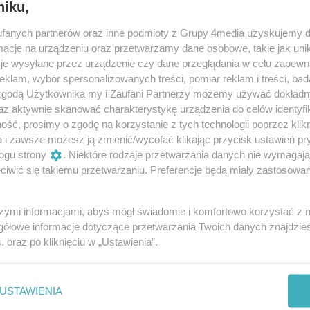
niku,
fanych partnerów oraz inne podmioty z Grupy 4media uzyskujemy d
cje na urządzeniu oraz przetwarzamy dane osobowe, takie jak unika
je wysyłane przez urządzenie czy dane przeglądania w celu zapewn
klam, wybór spersonalizowanych treści, pomiar reklam i treści, bad
 zgodą Użytkownika my i Zaufani Partnerzy możemy używać dokład
az aktywnie skanować charakterystykę urządzenia do celów identyfi
ść, prosimy o zgodę na korzystanie z tych technologii poprzez klikn
a i zawsze możesz ją zmienić/wycofać klikając przycisk ustawień pr
ogu strony
. Niektóre rodzaje przetwarzania danych nie wymagaj
iwić się takiemu przetwarzaniu. Preferencje będą miały zastosowania
4
/ 26
szymi informacjami, abyś mógł świadomie i komfortowo korzystać z
gółowe informacje dotyczące przetwarzania Twoich danych znajdzi
s
. oraz po kliknięciu w „Ustawienia”.
USTAWIENIA