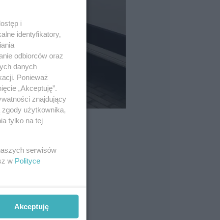
ostęp i
lne identyfikatory,
iania
anie odbiorców oraz
nych danych
kacji. Ponieważ
ięcie „Akceptuję”.
ywatności znajdujący
ą zgody użytkownika,
 tylko na tej
 naszych serwisów
esz w
Polityce
Akceptuję