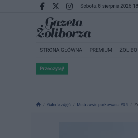
Przejdź do głównych treści
Przejdź do wyszukiwarki
Przejdź do głównego menu
sobota, 8 sierpnia 2026 1
Facebook.com
X.com
Instagram.com
STRONA GŁÓWNA
PREMIUM
ŻOLIBO
Przeczytaj!
Bardzo ważna informacja dla po
Strona główna
Galerie zdjęć
Mistrzowie parkowania #35
Z