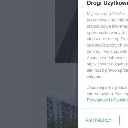
Drogi Użytkow
My, naszych 1162 zau
przechowujemy informa
standardowe informac
spersonalizowanych re
ulepszanie usług. Za
geolokalizacyjnych or
cenimy Twoją prywatno
Zgoda jest dobrowoln
się w lewym dolnym r
ale masz prawo sprzec
witrynie.
Zapoznaj się z poniż
internetowych. Szcze
Prywatności
i
Cookie
PARTNERZY