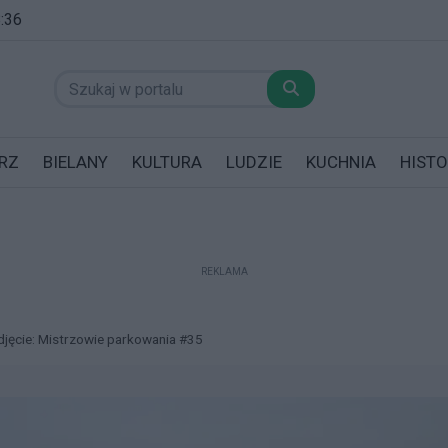
8:36
RZ
BIELANY
KULTURA
LUDZIE
KUCHNIA
HISTO
REKLAMA
datników posiadających garaż!
djęcie: Mistrzowie parkowania #35