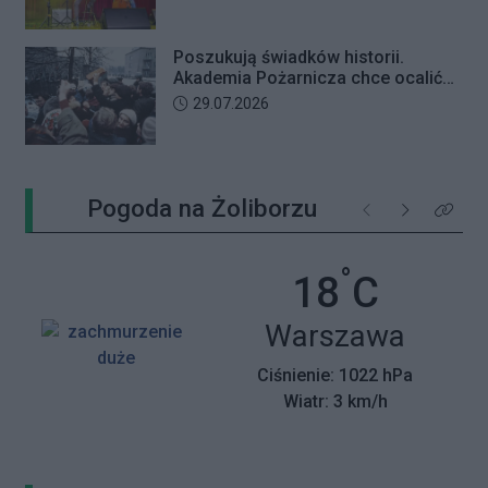
Poszukują świadków historii.
Akademia Pożarnicza chce ocalić
wspomnienia z pamiętnego strajku
Data dodania artykułu:
29.07.2026
Pogoda na Żoliborzu
Poprzednie
Następne
Kliknij 
°
Temperatu
18
C
Miasto:
Warszawa
Ciśnienie: 1022 hPa
Wiatr: 3 km/h