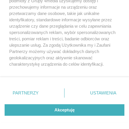
podmioty z Grupy 4media uzyskujemy dostęp i
przechowujemy informacje na urządzeniu oraz
przetwarzamy dane osobowe, takie jak unikalne
identyfikatory, standardowe informacje wysyłane przez
urządzenie czy dane przeglądania w celu zapewniania
spersonalizowanych reklam, wybór spersonalizowanych
treści, pomiar reklam i treści, badanie odbiorców oraz
ulepszanie usług. Za zgodą Użytkownika my i Zaufani
Partnerzy możemy używać dokładnych danych
geolokalizacyjnych oraz aktywnie skanować
charakterystykę urządzenia do celów identyfikacji.
WSM chce budować przy Włościańskiej. Ekspertyza
Ponieważ cenimy Twoją prywatność, prosimy o zgodę na
wykazała problemy z gruntem pod przedszkolem
korzystanie z tych technologii poprzez kliknięcie
Autor artykułu:
Wiktor Zając
„Akceptuję”. Zgoda jest dobrowolna i zawsze możesz ją
zmienić/wycofać klikając przycisk ustawień prywatności
PARTNERZY
USTAWIENIA
znajdujący się w lewym dolnym rogu strony
. Niektóre
rodzaje przetwarzania danych nie wymagają zgody
użytkownika, ale masz prawo sprzeciwić się takiemu
Akceptuję
przetwarzaniu. Preferencje będą miały zastosowania tylko
na tej witrynie.