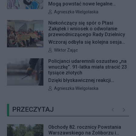
Mogą powstać nowe legalne
miejsca do wykonywania graffiti.
Autor artykułu:
Agnieszka Wielgołaska
Radna Barbara Jędrzejczyk złożyła
Niekończący się spór o Ptasi
interpelację, w której proponuje
Zakątek i wniosek o odwołanie
wyznaczenie kolejnych stref FREE
przewodniczącego Rady Dzielnicy
GRAFFITI we współpracy z
Wczoraj odbyła się kolejna sesja
Zarządem Dróg Miejskich.
poświęcona procedowaniu
Autor artykułu:
Wiktor Zając
obywatelskiego projektu uchwały
Policjanci udaremnili oszustwo „na
Rady Dzielnicy Żoliborz w sprawie
wnuczkę”. 91-latka miała stracić 23
zaniechania budowy zespołu
tysiące złotych
przedszkolno-żłobkowego przy ul.
Dzięki błyskawicznej reakcji
Ficowskiego. Po blisko pięciu
kryminalnych 91-letnia mieszkanka
Autor artykułu:
Agnieszka Wielgołaska
godzinach obrady zostały
Warszawy nie padła ofiarą
przerwane. Ich kontynuację
oszustów działających metodą „na
zaplanowano na koniec sierpnia
PRZECZYTAJ
wnuczkę”. Policjanci zatrzymali 32-
Poprzednie
Następ
letniego mężczyznę w chwili, gdy
przyszedł odebrać przygotowane
Obchody 82. rocznicy Powstania
przez seniorkę 23 tysiące złotych.
Warszawskiego na Żoliborzu i