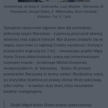
Konferencja, od lewej A. Gackowska, Lasy Miejskie - Warszawa, M.
Piwowarski, Zarząd Zieleni, A. Wilimowska, Biuro Geodezji i
Katastru. Fot. E. Lach
Specjaliści opracowali najpierw dane dla zachodniej i
północnej części Warszawy - z pomocą przyszedł skaning
laserowy oraz zdjęcia lotnicze. Aby drzewo znalazło się na
mapie, musi mieć co najmniej 3 metry wysokości i koronę o
powierzchni większej niż 7 m2. - Innowacyjny projekt Mapy
Koron Drzew ułatwi kontrolę i pracę nad zrównoważonym
rozwojem miasta – przekonuje Michał Olszewski,
wiceprezydent m. st. Warszawy. - Blisko 40 procent
powierzchni Warszawy to tereny zieleni. Wyobraźmy sobie,
że wszystkie dzielnice po prawej stronie Wisły pokrywają
tylko rośliny – to bardzo duży teren, który nieustannie
badamy i pielęgnujemy.
Dzięki Mapie Koron Drzew miasto zyska również