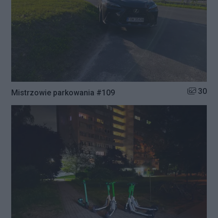
Liczba zd
30
Mistrzowie parkowania #109