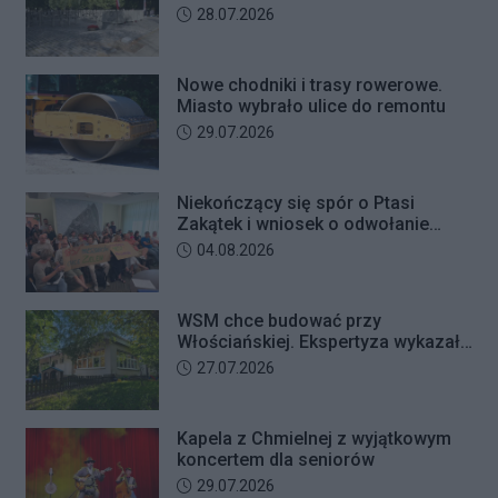
Mężczyzna usłyszał zarzut
Bielanach
Data dodania artykułu:
28.07.2026
usiłowania oszustwa i decyzją sądu
trafił na trzy miesiące do aresztu.
Nowe chodniki i trasy rowerowe.
Miasto wybrało ulice do remontu
Data dodania artykułu:
29.07.2026
Niekończący się spór o Ptasi
Zakątek i wniosek o odwołanie
przewodniczącego Rady Dzielnicy
Data dodania artykułu:
04.08.2026
WSM chce budować przy
Włościańskiej. Ekspertyza wykazała
problemy z gruntem pod
Data dodania artykułu:
27.07.2026
przedszkolem
Kapela z Chmielnej z wyjątkowym
koncertem dla seniorów
Data dodania artykułu:
29.07.2026