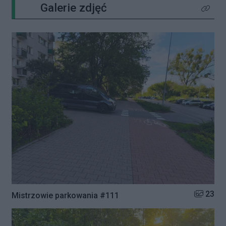
Galerie zdjęć
Kliknij 
Liczba zd
23
Mistrzowie parkowania #111