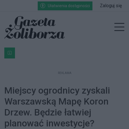
Przejdź do głównych treści
Przejdź do wyszukiwarki
Przejdź do głównego menu
Zaloguj się
Ułatwienia dostępności
enu
Prz
Bardzo ważna informacja dla podatników posiadających g
REKLAMA
Miejscy ogrodnicy zyskali
Warszawską Mapę Koron
Drzew. Będzie łatwiej
planować inwestycje?