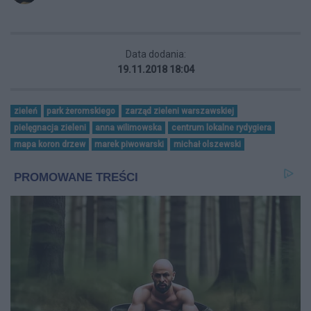
Data dodania:
19.11.2018 18:04
zieleń
park żeromskiego
zarząd zieleni warszawskiej
pielęgnacja zieleni
anna wilimowska
centrum lokalne rydygiera
mapa koron drzew
marek piwowarski
michał olszewski