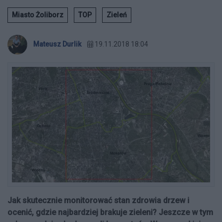
Miasto Żoliborz
TOP
Zieleń
Mateusz Durlik
19.11.2018 18:04
Jak skutecznie monitorować stan zdrowia drzew i
ocenić, gdzie najbardziej brakuje zieleni? Jeszcze w tym