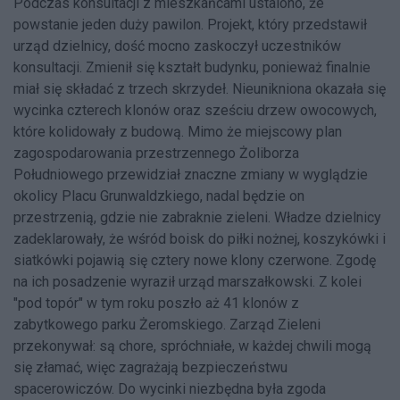
Podczas konsultacji z mieszkańcami ustalono, że
powstanie jeden duży pawilon. Projekt, który przedstawił
urząd dzielnicy, dość mocno zaskoczył uczestników
konsultacji. Zmienił się kształt budynku, ponieważ finalnie
miał się składać z trzech skrzydeł. Nieunikniona okazała się
wycinka czterech klonów oraz sześciu drzew owocowych,
które kolidowały z budową. Mimo że miejscowy plan
zagospodarowania przestrzennego Żoliborza
Południowego przewidział znaczne zmiany w wyglądzie
okolicy Placu Grunwaldzkiego, nadal będzie on
przestrzenią, gdzie nie zabraknie zieleni. Władze dzielnicy
zadeklarowały, że wśród boisk do piłki nożnej, koszykówki i
siatkówki pojawią się cztery nowe klony czerwone. Zgodę
na ich posadzenie wyraził urząd marszałkowski. Z kolei
"pod topór" w tym roku poszło aż 41 klonów z
zabytkowego parku Żeromskiego. Zarząd Zieleni
przekonywał: są chore, spróchniałe, w każdej chwili mogą
się złamać, więc zagrażają bezpieczeństwu
spacerowiczów. Do wycinki niezbędna była zgoda