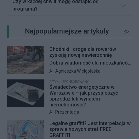
Czy w każdej chwili mogę odstąpić od
programu?
Najpopularniejsze artykuły
Kliknij 
Chodniki i droga dla rowerów
zyskają nową nawierzchnię
Dobra wiadomość dla mieszkańców
Woli i Żoliborza. Zarząd Dróg
Autor artykułu:
Agnieszka Wielgołaska
Miejskich przygotowuje kolejne
ARTYKUŁ SPONSOROWANY
remonty infrastruktury dla pieszych
Świadectwo energetyczne w
i rowerzystów. Oferty w
Warszawie – jak przyspieszyć
sprzedaż lub wynajem
przetargach zostały już otwarte, a
nieruchomości?
jeśli wszystko przebiegnie zgodnie
Autor artykułu:
Prezentacja
z planem, nowe nawierzchnie
pojawią się jeszcze w tym roku.
Legalne graffiti? Jest interpelacja w
sprawie nowych stref FREE
GRAFFITI