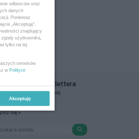
anie odbiorców oraz
nych danych
kacji. Ponieważ
ięcie „Akceptuję”.
ywatności znajdujący
ą zgody użytkownika,
 tylko na tej
 naszych serwisów
esz w
Polityce
apisz się do newslettera
łącz do grona ludzi najlepiej
Akceptuję
informowanych!
pisz się »
Szukaj