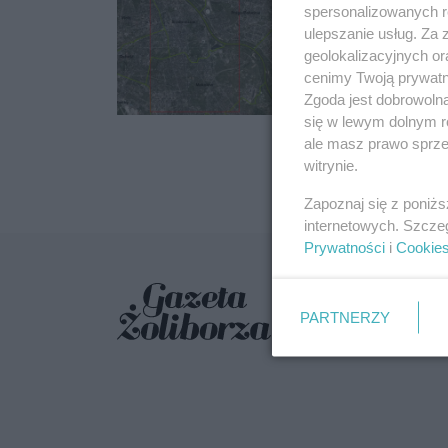
Miejscy ogrod
spersonalizowanych re
Drzew. Będzie 
ulepszanie usług. Za
geolokalizacyjnych or
19.11.2018 18:04
cenimy Twoją prywatno
Zgoda jest dobrowoln
się w lewym dolnym r
ale masz prawo sprzec
witrynie.
Zapoznaj się z poniż
internetowych. Szcze
Prywatności
i
Cookie
PARTNERZY