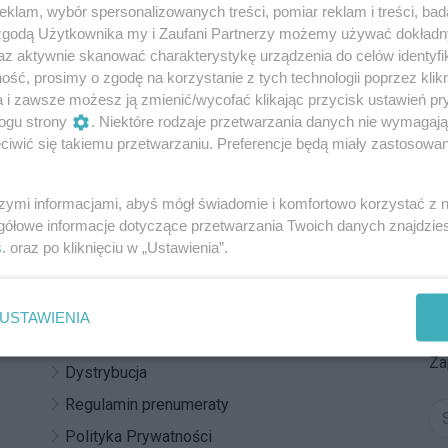
nicy zyskali Warszawską Mapę Koron
klam, wybór spersonalizowanych treści, pomiar reklam i treści, bad
łatwiej planować inwestycje?
 zgodą Użytkownika my i Zaufani Partnerzy możemy używać dokład
az aktywnie skanować charakterystykę urządzenia do celów identyfi
ść, prosimy o zgodę na korzystanie z tych technologii poprzez klikn
a i zawsze możesz ją zmienić/wycofać klikając przycisk ustawień pr
ogu strony
. Niektóre rodzaje przetwarzania danych nie wymagaj
iwić się takiemu przetwarzaniu. Preferencje będą miały zastosowania
REKLAMA
szymi informacjami, abyś mógł świadomie i komfortowo korzystać z
gółowe informacje dotyczące przetwarzania Twoich danych znajdzi
s
. oraz po kliknięciu w „Ustawienia”.
Z
Reklama
Do
Kontakt
USTAWIENIA
po
Regulamin
Za
Dystrybucja
Regulamin prenumeraty
Polityka Prywatności