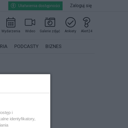
Zaloguj się
Ułatwienia dostępności
Wydarzenia
Wideo
Galerie zdjęć
Ankiety
Alert24
RIA
PODCASTY
BIZNES
ostęp i
lne identyfikatory,
iania