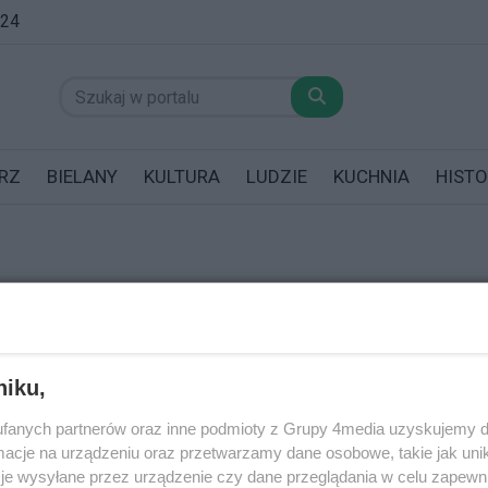
:24
RZ
BIELANY
KULTURA
LUDZIE
KUCHNIA
HISTO
REKLAMA
datników posiadających garaż!
niku,
fanych partnerów oraz inne podmioty z Grupy 4media uzyskujemy d
cje na urządzeniu oraz przetwarzamy dane osobowe, takie jak unika
je wysyłane przez urządzenie czy dane przeglądania w celu zapewn