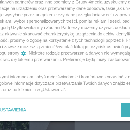
fanych partnerów oraz inne podmioty z Grupy 4media uzyskujemy d
cje na urządzeniu oraz przetwarzamy dane osobowe, takie jak unika
je wysyłane przez urządzenie czy dane przeglądania w celu zapewn
klam, wybór spersonalizowanych treści, pomiar reklam i treści, bad
 zgodą Użytkownika my i Zaufani Partnerzy możemy używać dokład
az aktywnie skanować charakterystykę urządzenia do celów identyfi
ść, prosimy o zgodę na korzystanie z tych technologii poprzez klikn
a i zawsze możesz ją zmienić/wycofać klikając przycisk ustawień pr
2
/ 51
ogu strony
. Niektóre rodzaje przetwarzania danych nie wymagaj
iwić się takiemu przetwarzaniu. Preferencje będą miały zastosowania
szymi informacjami, abyś mógł świadomie i komfortowo korzystać z
gółowe informacje dotyczące przetwarzania Twoich danych znajdzi
s
. oraz po kliknięciu w „Ustawienia”.
USTAWIENIA