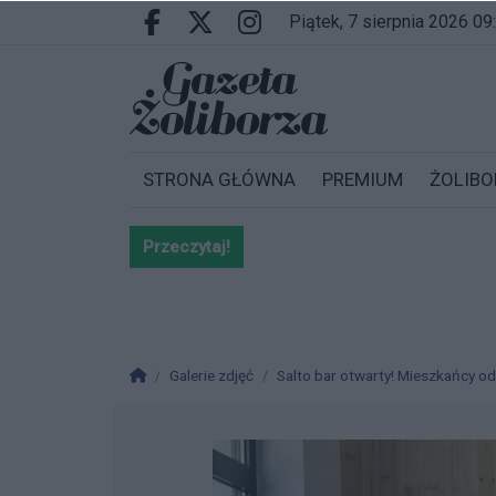
Przejdź do głównych treści
Przejdź do wyszukiwarki
Przejdź do głównego menu
piątek, 7 sierpnia 2026 09
Facebook.com
X.com
Instagram.com
STRONA GŁÓWNA
PREMIUM
ŻOLIBO
Przeczytaj!
Bardzo ważna informacja dla po
Strona główna
Galerie zdjęć
Salto bar otwarty! Mieszkańcy od