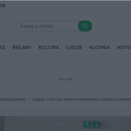
:58
RZ
BIELANY
KULTURA
LUDZIE
KUCHNIA
HISTO
REKLAMA
datników posiadających garaż!
zyskali pawilon
Zdjęcie: Salto bar otwarty! Mieszkańcy odzyskali pawilon