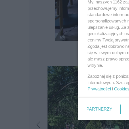
My, naszych 1162 zau
przechowujemy informa
standardowe informac
spersonalizowanych re
ulepszanie usług. Za
geolokalizacyjnych or
cenimy Twoją prywatno
Zgoda jest dobrowoln
się w lewym dolnym r
ale masz prawo sprzec
witrynie.
Zapoznaj się z poniż
internetowych. Szcze
Prywatności
i
Cookie
PARTNERZY