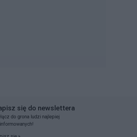
apisz się do newslettera
łącz do grona ludzi najlepiej
informowanych!
pisz się »