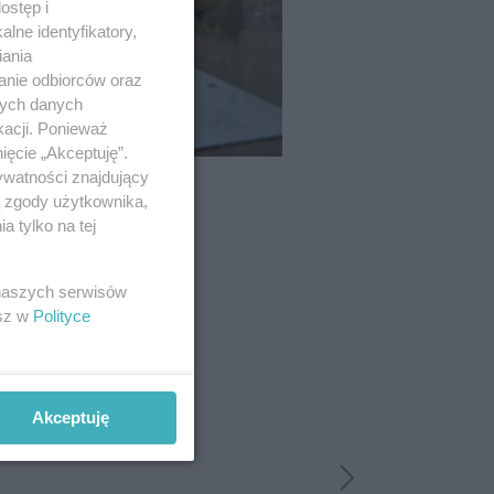
ostęp i
lne identyfikatory,
iania
anie odbiorców oraz
nych danych
kacji. Ponieważ
ięcie „Akceptuję”.
ywatności znajdujący
ą zgody użytkownika,
 tylko na tej
 naszych serwisów
esz w
Polityce
Akceptuję