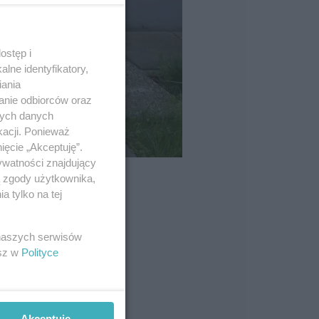
ostęp i
lne identyfikatory,
iania
anie odbiorców oraz
nych danych
kacji. Ponieważ
ięcie „Akceptuję”.
ywatności znajdujący
ą zgody użytkownika,
 tylko na tej
 naszych serwisów
esz w
Polityce
Akceptuję