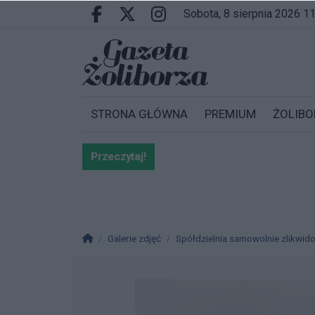
Przejdź do głównych treści
Przejdź do wyszukiwarki
Przejdź do głównego menu
sobota, 8 sierpnia 2026 1
Facebook.com
X.com
Instagram.com
STRONA GŁÓWNA
PREMIUM
ŻOLIBO
Przeczytaj!
Bardzo ważna informacja dla po
Strona główna
Galerie zdjęć
Spółdzielnia samowolnie zlikwid