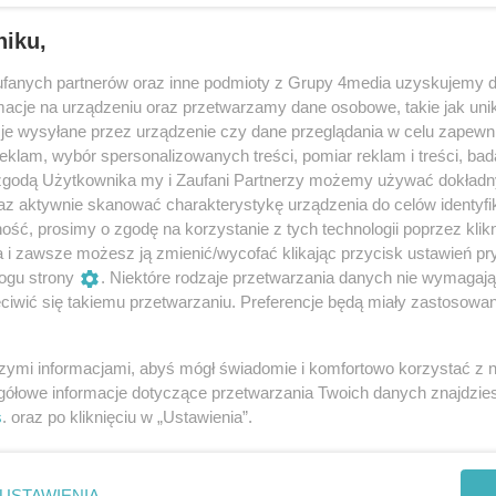
niku,
fanych partnerów oraz inne podmioty z Grupy 4media uzyskujemy d
cje na urządzeniu oraz przetwarzamy dane osobowe, takie jak unika
je wysyłane przez urządzenie czy dane przeglądania w celu zapewn
klam, wybór spersonalizowanych treści, pomiar reklam i treści, bad
 zgodą Użytkownika my i Zaufani Partnerzy możemy używać dokład
az aktywnie skanować charakterystykę urządzenia do celów identyfi
ść, prosimy o zgodę na korzystanie z tych technologii poprzez klikn
a i zawsze możesz ją zmienić/wycofać klikając przycisk ustawień pr
4
/ 28
ogu strony
. Niektóre rodzaje przetwarzania danych nie wymagaj
iwić się takiemu przetwarzaniu. Preferencje będą miały zastosowania
XI kolonia WSM-ŻC
Autor: Wiktor Zając
szymi informacjami, abyś mógł świadomie i komfortowo korzystać z
gółowe informacje dotyczące przetwarzania Twoich danych znajdzi
s
. oraz po kliknięciu w „Ustawienia”.
USTAWIENIA