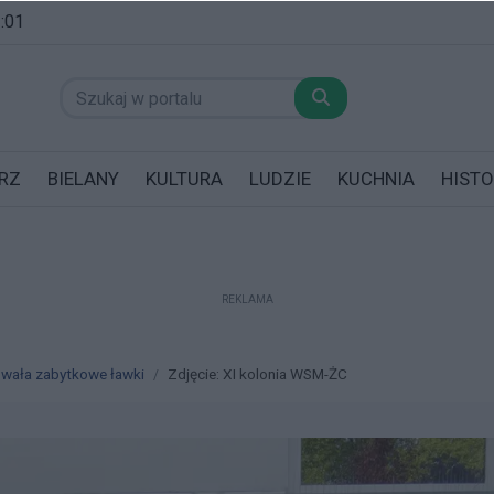
1:01
RZ
BIELANY
KULTURA
LUDZIE
KUCHNIA
HISTO
REKLAMA
datników posiadających garaż!
owała zabytkowe ławki
Zdjęcie: XI kolonia WSM-ŻC