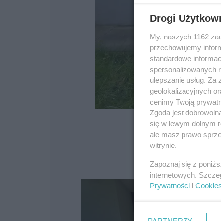
Drogi Użytkow
My, naszych 1162 zau
przechowujemy informa
standardowe informac
spersonalizowanych re
ulepszanie usług. Za
geolokalizacyjnych or
cenimy Twoją prywatno
Zgoda jest dobrowoln
się w lewym dolnym r
ale masz prawo sprzec
witrynie.
Zapoznaj się z poniż
internetowych. Szcze
Prywatności
i
Cookie
PARTNERZY