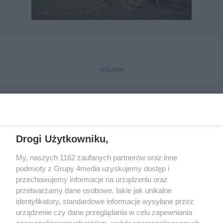
REKLAMA
Drogi Użytkowniku,
My, naszych 1162 zaufanych partnerów oraz inne
podmioty z Grupy 4media uzyskujemy dostęp i
przechowujemy informacje na urządzeniu oraz
przetwarzamy dane osobowe, takie jak unikalne
Reklama
Kontakt
Regulamin
Dystrybucja
identyfikatory, standardowe informacje wysyłane przez
Regulamin prenumeraty
Polityka Prywatności
urządzenie czy dane przeglądania w celu zapewniania