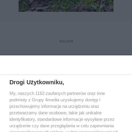
REKLAMA
Drogi Użytkowniku,
My, naszych 1162 zaufanych partnerów oraz inne
podmioty z Grupy 4media uzyskujemy dostęp i
przechowujemy informacje na urządzeniu oraz
przetwarzamy dane osobowe, takie jak unikalne
Reklama
Kontakt
Regulamin
Dystrybucja
identyfikatory, standardowe informacje wysyłane przez
Regulamin prenumeraty
Polityka Prywatności
urządzenie czy dane przeglądania w celu zapewniania