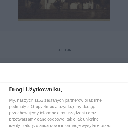
REKLAMA
Drogi Użytkowniku,
My, naszych 1162 zaufanych partnerów oraz inne
podmioty z Grupy 4media uzyskujemy dostęp i
przechowujemy informacje na urządzeniu oraz
przetwarzamy dane osobowe, takie jak unikalne
Reklama
Kontakt
Regulamin
Dystrybucja
identyfikatory, standardowe informacje wysyłane przez
Regulamin prenumeraty
Polityka Prywatności