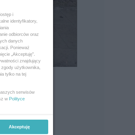
ostęp i
lne identyfikatory,
iania
anie odbiorców oraz
nych danych
kacji. Ponieważ
ięcie „Akceptuję”.
ywatności znajdujący
ą zgody użytkownika,
 tylko na tej
 naszych serwisów
esz w
Polityce
Akceptuję