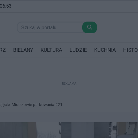
 06:53
RZ
BIELANY
KULTURA
LUDZIE
KUCHNIA
HISTO
REKLAMA
datników posiadających garaż!
djęcie: Mistrzowie parkowania #21