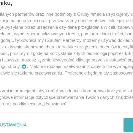
niku,
fanych partnerów oraz inne podmioty z Grupy 4media uzyskujemy d
cje na urządzeniu oraz przetwarzamy dane osobowe, takie jak unika
je wysyłane przez urządzenie czy dane przeglądania w celu zapewn
klam, wybór spersonalizowanych treści, pomiar reklam i treści, bad
 zgodą Użytkownika my i Zaufani Partnerzy możemy używać dokład
az aktywnie skanować charakterystykę urządzenia do celów identyfi
ść, prosimy o zgodę na korzystanie z tych technologii poprzez klikn
a i zawsze możesz ją zmienić/wycofać klikając przycisk ustawień pr
ogu strony
. Niektóre rodzaje przetwarzania danych nie wymagaj
iwić się takiemu przetwarzaniu. Preferencje będą miały zastosowania
1
/ 7
szymi informacjami, abyś mógł świadomie i komfortowo korzystać z
gółowe informacje dotyczące przetwarzania Twoich danych znajdzi
s
. oraz po kliknięciu w „Ustawienia”.
USTAWIENIA