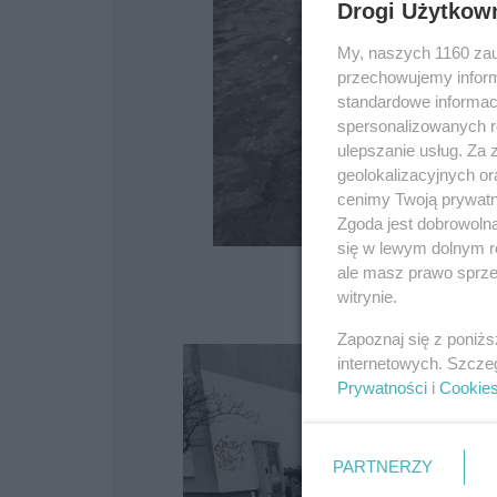
Drogi Użytkow
My, naszych 1160 zau
przechowujemy informa
standardowe informac
spersonalizowanych re
ulepszanie usług. Za
geolokalizacyjnych or
cenimy Twoją prywatno
Zgoda jest dobrowoln
się w lewym dolnym r
ale masz prawo sprzec
witrynie.
Zapoznaj się z poniż
internetowych. Szcze
Prywatności
i
Cookie
PARTNERZY