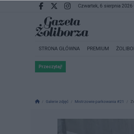
Przejdź do głównych treści
Przejdź do wyszukiwarki
Przejdź do głównego menu
czwartek, 6 sierpnia 2026
Facebook.com
X.com
Instagram.com
STRONA GŁÓWNA
PREMIUM
ŻOLIBO
Przeczytaj!
Bardzo ważna informacja dla po
Strona główna
Galerie zdjęć
Mistrzowie parkowania #21
Z