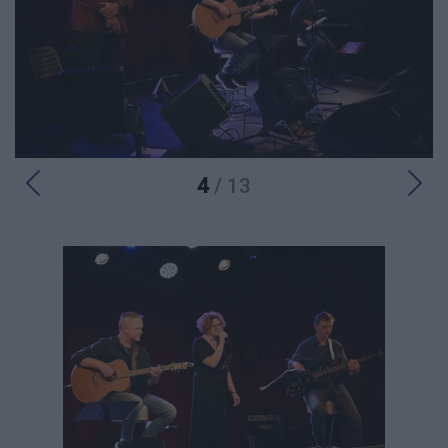
4
/ 13