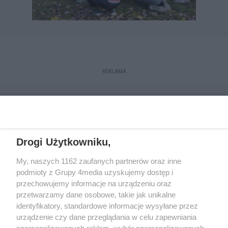
REKLAMA
Drogi Użytkowniku,
My, naszych 1162 zaufanych partnerów oraz inne
podmioty z Grupy 4media uzyskujemy dostęp i
przechowujemy informacje na urządzeniu oraz
przetwarzamy dane osobowe, takie jak unikalne
Reklama
Kontakt
Regulamin
Dystrybucja
identyfikatory, standardowe informacje wysyłane przez
Regulamin prenumeraty
Polityka Prywatności
urządzenie czy dane przeglądania w celu zapewniania