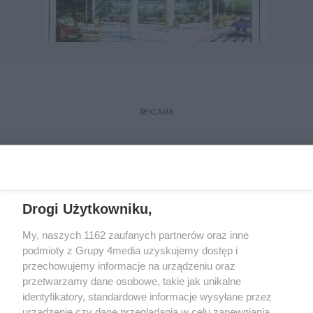
REKLAMA
Drogi Użytkowniku,
My, naszych 1162 zaufanych partnerów oraz inne
podmioty z Grupy 4media uzyskujemy dostęp i
przechowujemy informacje na urządzeniu oraz
przetwarzamy dane osobowe, takie jak unikalne
Reklama
Kontakt
Regulamin
Dystrybucja
identyfikatory, standardowe informacje wysyłane przez
Regulamin prenumeraty
Polityka Prywatności
urządzenie czy dane przeglądania w celu zapewniania