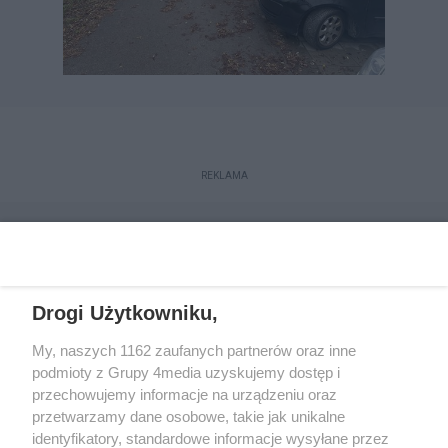
REKLAMA
Drogi Użytkowniku,
My, naszych 1162 zaufanych partnerów oraz inne
podmioty z Grupy 4media uzyskujemy dostęp i
przechowujemy informacje na urządzeniu oraz
przetwarzamy dane osobowe, takie jak unikalne
Reklama
Kontakt
Regulamin
Dystrybucja
identyfikatory, standardowe informacje wysyłane przez
Regulamin prenumeraty
Polityka Prywatności