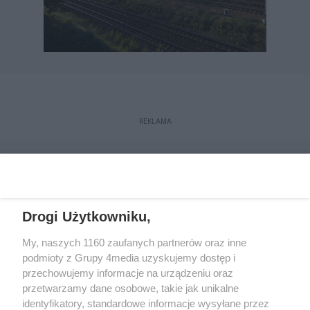
REKLAMA
Drogi Użytkowniku,
My, naszych 1160 zaufanych partnerów oraz inne
podmioty z Grupy 4media uzyskujemy dostęp i
przechowujemy informacje na urządzeniu oraz
przetwarzamy dane osobowe, takie jak unikalne
Reklama
Kontakt
Regulamin
Dystrybucja
identyfikatory, standardowe informacje wysyłane przez
Regulamin prenumeraty
Polityka Prywatności