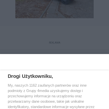
REKLAMA
Drogi Użytkowniku,
My, naszych 1162 zaufanych partnerów oraz inne
podmioty z Grupy 4media uzyskujemy dostęp i
przechowujemy informacje na urządzeniu oraz
przetwarzamy dane osobowe, takie jak unikalne
Reklama
Kontakt
Regulamin
Dystrybucja
identyfikatory, standardowe informacje wysyłane przez
Regulamin prenumeraty
Polityka Prywatności