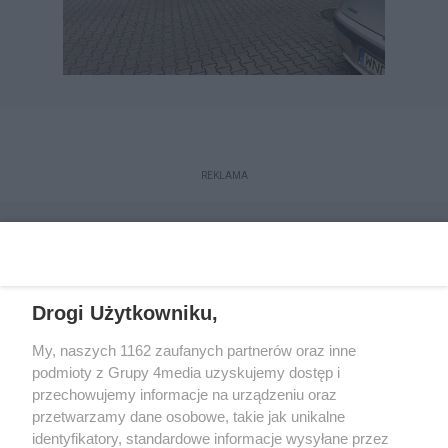
REKLAMA
Drogi Użytkowniku,
My, naszych 1162 zaufanych partnerów oraz inne
podmioty z Grupy 4media uzyskujemy dostęp i
przechowujemy informacje na urządzeniu oraz
przetwarzamy dane osobowe, takie jak unikalne
Reklama
Kontakt
Regulamin
Dystrybucja
identyfikatory, standardowe informacje wysyłane przez
Regulamin prenumeraty
Polityka Prywatności