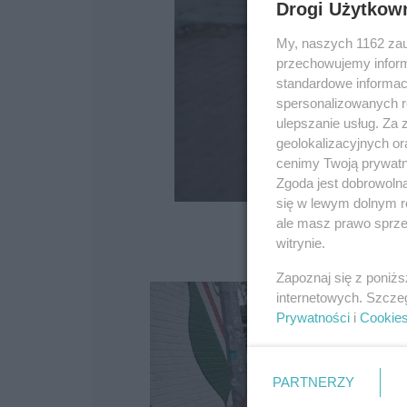
Drogi Użytkow
My, naszych 1162 zau
przechowujemy informa
standardowe informac
spersonalizowanych re
ulepszanie usług. Za
geolokalizacyjnych or
cenimy Twoją prywatno
Zgoda jest dobrowoln
się w lewym dolnym r
ale masz prawo sprzec
witrynie.
Zapoznaj się z poniż
internetowych. Szcze
Prywatności
i
Cookie
PARTNERZY