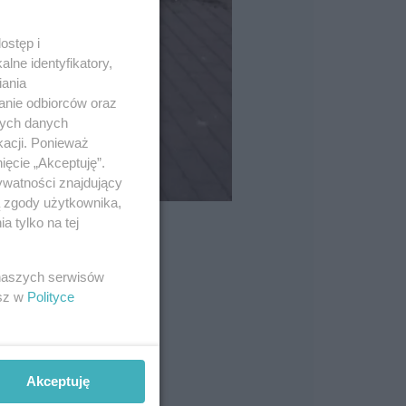
ostęp i
lne identyfikatory,
iania
anie odbiorców oraz
nych danych
kacji. Ponieważ
ięcie „Akceptuję”.
ywatności znajdujący
ą zgody użytkownika,
 tylko na tej
 naszych serwisów
esz w
Polityce
Akceptuję