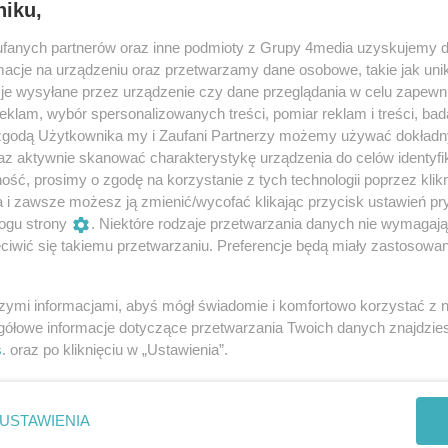
niku,
fanych partnerów oraz inne podmioty z Grupy 4media uzyskujemy d
cje na urządzeniu oraz przetwarzamy dane osobowe, takie jak unika
je wysyłane przez urządzenie czy dane przeglądania w celu zapewn
klam, wybór spersonalizowanych treści, pomiar reklam i treści, bad
 zgodą Użytkownika my i Zaufani Partnerzy możemy używać dokład
az aktywnie skanować charakterystykę urządzenia do celów identyfi
ść, prosimy o zgodę na korzystanie z tych technologii poprzez klikn
a i zawsze możesz ją zmienić/wycofać klikając przycisk ustawień pr
ogu strony
. Niektóre rodzaje przetwarzania danych nie wymagaj
iwić się takiemu przetwarzaniu. Preferencje będą miały zastosowania
3
/ 23
szymi informacjami, abyś mógł świadomie i komfortowo korzystać z
gółowe informacje dotyczące przetwarzania Twoich danych znajdzi
s
. oraz po kliknięciu w „Ustawienia”.
USTAWIENIA