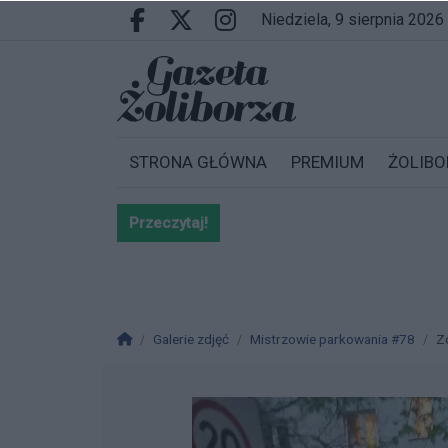
Przejdź do głównych treści
Przejdź do wyszukiwarki
Przejdź do głównego menu
niedziela, 9 sierpnia 2026
Facebook.com
X.com
Instagram.com
STRONA GŁÓWNA
PREMIUM
ŻOLIBO
Przeczytaj!
Bardzo ważna informacja dla po
Strona główna
Galerie zdjęć
Mistrzowie parkowania #78
Z