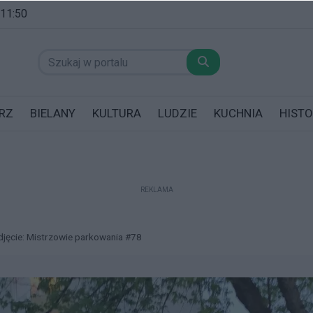
 11:50
RZ
BIELANY
KULTURA
LUDZIE
KUCHNIA
HISTO
REKLAMA
datników posiadających garaż!
djęcie: Mistrzowie parkowania #78