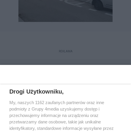
REKLAMA
Drogi Użytkowniku,
My, naszych 1162 zaufanych partnerów oraz inne
podmioty z Grupy 4media uzyskujemy dostęp i
przechowujemy informacje na urządzeniu oraz
przetwarzamy dane osobowe, takie jak unikalne
Reklama
Kontakt
Regulamin
Dystrybucja
identyfikatory, standardowe informacje wysyłane przez
Regulamin prenumeraty
Polityka Prywatności