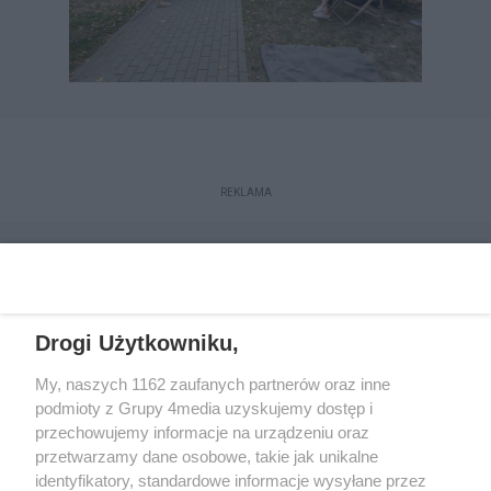
REKLAMA
Drogi Użytkowniku,
My, naszych 1162 zaufanych partnerów oraz inne
podmioty z Grupy 4media uzyskujemy dostęp i
przechowujemy informacje na urządzeniu oraz
przetwarzamy dane osobowe, takie jak unikalne
Reklama
Kontakt
Regulamin
Dystrybucja
identyfikatory, standardowe informacje wysyłane przez
Regulamin prenumeraty
Polityka Prywatności