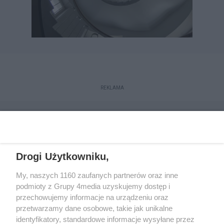
REKLAMA
Drogi Użytkowniku,
My, naszych 1160 zaufanych partnerów oraz inne
podmioty z Grupy 4media uzyskujemy dostęp i
przechowujemy informacje na urządzeniu oraz
przetwarzamy dane osobowe, takie jak unikalne
Reklama
Kontakt
Regulamin
Dystrybucja
identyfikatory, standardowe informacje wysyłane przez
Regulamin prenumeraty
Polityka Prywatności