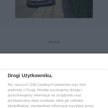
REKLAMA
Drogi Użytkowniku,
My, naszych 1160 zaufanych partnerów oraz inne
podmioty z Grupy 4media uzyskujemy dostęp i
przechowujemy informacje na urządzeniu oraz
przetwarzamy dane osobowe, takie jak unikalne
Reklama
Kontakt
Regulamin
Dystrybucja
identyfikatory, standardowe informacje wysyłane przez
Regulamin prenumeraty
Polityka Prywatności