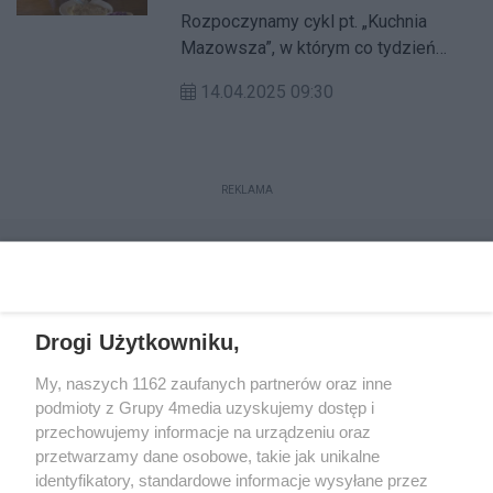
Rozpoczynamy cykl pt. „Kuchnia
Mazowsza”, w którym co tydzień
będziemy odkrywać smaki i tradycje
14.04.2025 09:30
kulinarne wyjątkowych regionów
naszego województwa.
REKLAMA
Drogi Użytkowniku,
My, naszych 1162 zaufanych partnerów oraz inne
podmioty z Grupy 4media uzyskujemy dostęp i
przechowujemy informacje na urządzeniu oraz
przetwarzamy dane osobowe, takie jak unikalne
Reklama
Kontakt
Regulamin
Dystrybucja
identyfikatory, standardowe informacje wysyłane przez
Regulamin prenumeraty
Polityka Prywatności