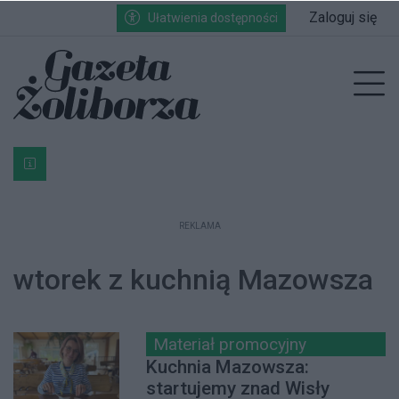
Przejdź do głównych treści
Przejdź do wyszukiwarki
Przejdź do głównego menu
Zaloguj się
Ułatwienia dostępności
enu
Prz
Bardzo ważna informacja dla podatników posiadających g
REKLAMA
wtorek z kuchnią Mazowsza
Materiał promocyjny
Kuchnia Mazowsza:
startujemy znad Wisły